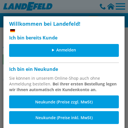
Willkommen bei Landefeld!
Platten
Ich bin bereits Kunde
Artikelgruppe
Anmelden
Ich bin ein Neukunde
Leisten allseitig bearbeitet
Grauguss und Aluminium
Sie können in unserem Online-Shop auch ohne
Anmeldung bestellen.
Bei Ihrer ersten Bestellung legen
wir Ihnen automatisch ein Kundenkonto an.
Neukunde (Preise zzgl. MwSt)
Neukunde (Preise inkl. MwSt)