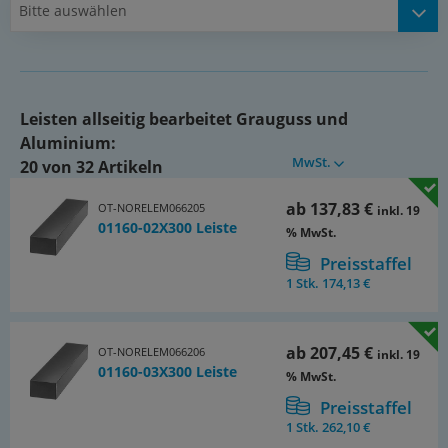
Bitte auswählen
Bearbeitete Flächen:
± 0,25 mm
Längentoleranzen:
=200 mm: +1/+5
Leisten allseitig bearbeitet Grauguss und
Aluminium:
von 201 mm bis 400 mm: +4/+15
MwSt.
20 von 32 Artikeln
> 400 mm: +13/+40
ab
137,83 €
OT-NORELEM066205
inkl. 19
01160-02X300 Leiste
% MwSt.
Preisstaffel
1 Stk.
174,13 €
ab
207,45 €
OT-NORELEM066206
inkl. 19
01160-03X300 Leiste
% MwSt.
Preisstaffel
1 Stk.
262,10 €