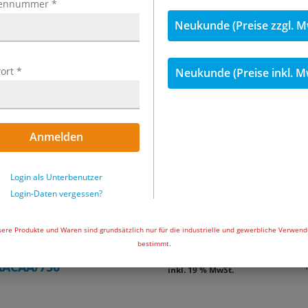
ennummer
*
Neukunde (Preise zzgl. M
ort
*
Neukunde (Preise inkl. M
Anmelden
Login als Unterbenutzer
Login-Daten vergessen?
inkl. MwSt.
ere Produkte und Waren sind grundsätzlich nur für die industrielle und gewerbliche Verwen
bestimmt.
2.943,86 €
2143
AACAA/750
inkl. 19 % MwSt.