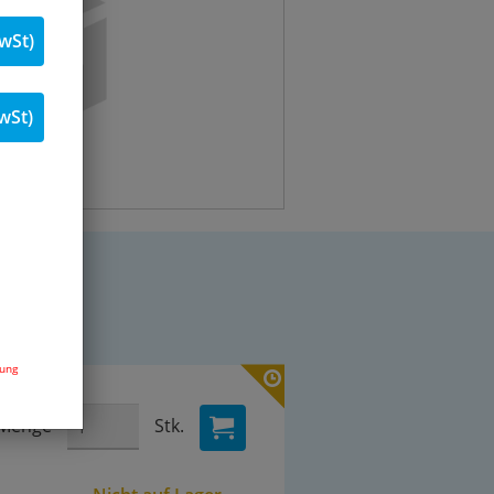
wSt)
wSt)
dung
Menge
Stk.