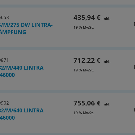
435,94 €
6658
inkl.
5/M/275 DW LINTRA-
19 % MwSt.
DÄMPFUNG
712,22 €
9871
inkl.
32/M/440 LINTRA
19 % MwSt.
46000
755,06 €
9902
inkl.
32/M/640 LINTRA
19 % MwSt.
46000