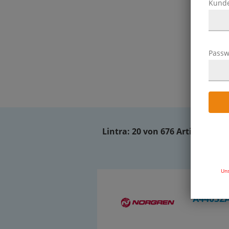
Kund
Passw
Lintra:
20 von 676 Artikeln
Uns
OT-IMI02
A44032