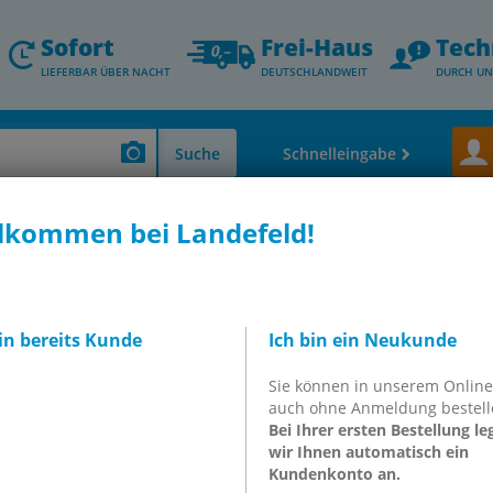
Sofort
Frei-Haus
Tech
LIEFERBAR ÜBER NACHT
DEUTSCHLANDWEIT
DURCH UN
Suche
Schnelleingabe
lkommen bei Landefeld!
bin bereits Kunde
Ich bin ein Neukunde
Sie können in unserem Onlin
auch ohne Anmeldung bestell
Bei Ihrer ersten Bestellung le
wir Ihnen automatisch ein
Kundenkonto an.