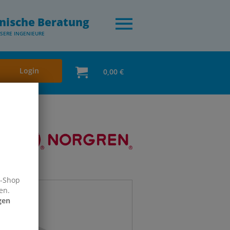
nische Beratung
SERE INGENIEURE
Login
0,00 €
e-Shop
en.
gen