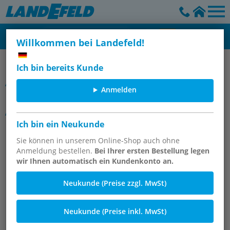
Willkommen bei Landefeld!
Storz-Kupplungen (Feuerwehrkupplungen)
Ich bin bereits Kunde
Artikelgruppe
Anmelden
Mehrzweckstrahlrohre mit Storz-
Anschluss, DIN 14365
Ich bin ein Neukunde
Sie können in unserem Online-Shop auch ohne
Anmeldung bestellen.
Bei Ihrer ersten Bestellung legen
wir Ihnen automatisch ein Kundenkonto an.
Neukunde (Preise zzgl. MwSt)
Neukunde (Preise inkl. MwSt)