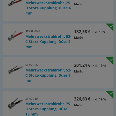
Mehrzweckstrahlrohr, 25-
gegossenen Kupplungen aus Aluminium,
MwSt.
D Storz-Kupplung, Düse 4
•Messing - Körper besteht aus DVGW/KTW konformer
mm
Legierung.
Schaltfolge:
Vollstrahl, geschlossen, Sprühstrahl
132,58 €
STKSR 66 K
inkl. 19 %
Mehrzweckstrahlrohr, 52-
MwSt.
Dokumente:
C Storz-Kupplung, Düse 9
mm
Katalogseite Atlas 9 (Seite 351x)
(PDF)
201,24 €
STKSR 66
inkl. 19 %
Mehrzweckstrahlrohr, 52-
MwSt.
C Storz-Kupplung, Düse 9
mm
326,63 €
STKSR 89
inkl. 19 %
Mehrzweckstrahlrohr, 75-
MwSt.
B Storz-Kupplung, Düse
15 mm