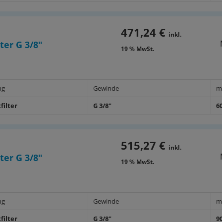
dbar Typ PE/MF/SMF 0002 - 0108,
471,24 €
inkl.
8
ter G 3/8"
19 % MwSt.
)
ng
Gewinde
m
filter
G 3/8"
6
515,27 €
inkl.
ter G 3/8"
19 % MwSt.
ng
Gewinde
m
filter
G 3/8"
9