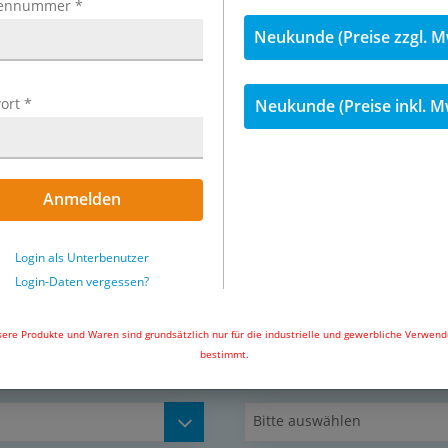
ennummer
*
Neukunde (Preise zzgl. M
von feinsten Öl- und Wasser-
n mit Partikeln bis 0,01 µm
les Faservlies mit
ter finden ihre Anwendung für
ort
*
Neukunde (Preise inkl. M
der chemischen,
n Industrie sowie in der
und Prozessindustrie als auch
ierbetrieben und in der
Anmelden
haltung eines Vorfilters um
Exemplarische Darstellung: Mikrofi
Login als Unterbenutzer
Login-Daten vergessen?
erharz-Beschichtung,
likatglas mit Alu-Endkappen,
rei), Stützmantel: Edelstahl
ere Produkte und Waren sind grundsätzlich nur für die industrielle und gewerbliche Verwen
bestimmt.
Gewinde
Bitte auswählen