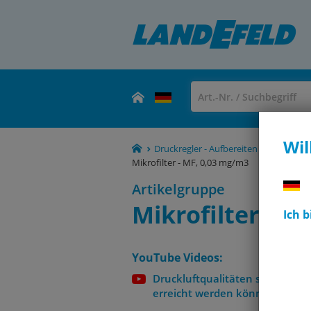
Wil
Druckregler - Aufbereiten - Manomete
Mikrofilter - MF, 0,03 mg/m3
Artikelgruppe
Mikrofilter - M
Ich 
YouTube Videos:
Druckluftqualitäten sowie Rein
erreicht werden können!