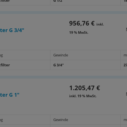
filter
G 1/2"
1
956,76 €
inkl.
ter G 3/4"
19 % MwSt.
ng
Gewinde
m
filter
G 3/4"
2
1.205,47 €
ter G 1"
inkl. 19 % MwSt.
ng
Gewinde
m