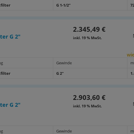
filter
G 1-1/2"
7
2.345,49 €
ter G 2"
inkl. 19 % MwSt.
wie
ng
Gewinde
m
filter
G 2"
1
2.903,60 €
ter G 2"
inkl. 19 % MwSt.
ng
Gewinde
m