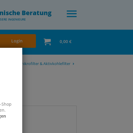
nische Beratung
SERE INGENIEURE
Login
0,00 €
nfilter, Submikrofilter & Aktivkohlefilter
e-Shop
en.
gen