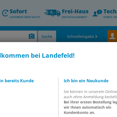
Sofort
Frei-Haus
Tech
LIEFERBAR ÜBER NACHT
DEUTSCHLANDWEIT
DURCH UN
Suche
Schnelleingabe
lkommen bei Landefeld!
r - Thermometer - Durchfluss- & Füllstandsmessung
Luftaufbereitung - Fei
F, 0,03 mg/m3
bin bereits Kunde
Ich bin ein Neukunde
Sie können in unserem Onlin
auch ohne Anmeldung bestell
Bei Ihrer ersten Bestellung le
heitsklassen und wie diese
wir Ihnen automatisch ein
Kundenkonto an.