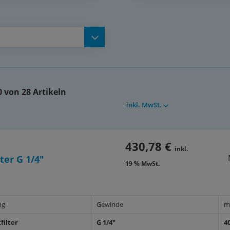
Kondensatableiter ist in einer
enzdruckmanometer und
 von 28 Artikeln
inkl. MwSt.
skonzentration von 3
430,78 €
inkl.
ter G 1/4"
19 % MwSt.
ikel 0,01 µm):
ng
Gewinde
m
filter
G 1/4"
4
SO 8573-1):