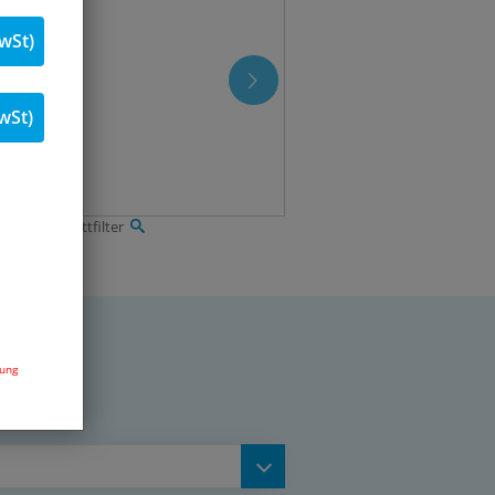
wSt)
wSt)
lter, Komplettfilter
dung