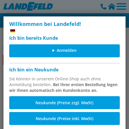
Willkommen bei Landefeld!
OKS-Wartungsprodukte
Ich bin bereits Kunde
Artikelgruppe
Anmelden
Ich bin ein Neukunde
OKS 1360/1361 - Silikon-Trennmittel
Sie können in unserem Online-Shop auch ohne
Anmeldung bestellen.
Bei Ihrer ersten Bestellung legen
wir Ihnen automatisch ein Kundenkonto an.
Neukunde (Preise zzgl. MwSt)
Neukunde (Preise inkl. MwSt)