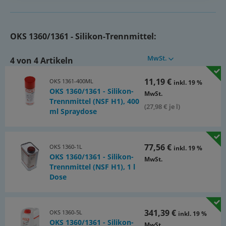
OKS 1361: NSF H1 (Reg. 129481)
Dokumente:
OKS 1360/1361 - Silikon-Trennmittel:
Katalogseite Atlas 9 (Seite 1046)
(PDF)
MwSt.
4 von 4 Artikeln
11,19 €
OKS 1361-400ML
inkl. 19 %
OKS 1360/1361 - Silikon-
MwSt.
Trennmittel (NSF H1), 400
(27,98 € je l)
ml Spraydose
77,56 €
OKS 1360-1L
inkl. 19 %
OKS 1360/1361 - Silikon-
MwSt.
Trennmittel (NSF H1), 1 l
Dose
341,39 €
OKS 1360-5L
inkl. 19 %
OKS 1360/1361 - Silikon-
MwSt.