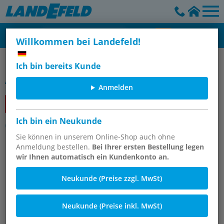
Willkommen bei Landefeld!
OKS-Wartungsprodukte
Ich bin bereits Kunde
Artikelgruppe
Anmelden
Ich bin ein Neukunde
OKS 2800/2801 - Lecksucher
Sie können in unserem Online-Shop auch ohne
Anmeldung bestellen.
Bei Ihrer ersten Bestellung legen
wir Ihnen automatisch ein Kundenkonto an.
Neukunde (Preise zzgl. MwSt)
Neukunde (Preise inkl. MwSt)