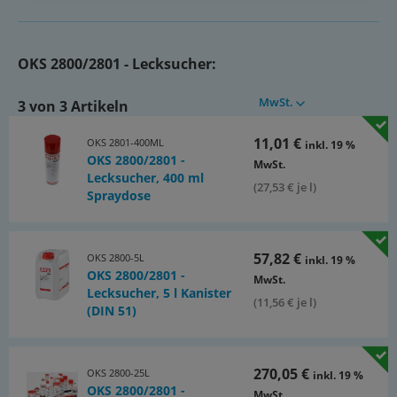
DVGW (Reg. NG 5170AO0659)
Dokumente:
OKS 2800/2801 - Lecksucher:
Katalogseite Atlas 9 (Seite 1046)
(PDF)
MwSt.
3 von 3 Artikeln
11,01 €
OKS 2801-400ML
inkl. 19 %
OKS 2800/2801 -
MwSt.
Lecksucher, 400 ml
(27,53 € je l)
Spraydose
57,82 €
OKS 2800-5L
inkl. 19 %
OKS 2800/2801 -
MwSt.
Lecksucher, 5 l Kanister
(11,56 € je l)
(DIN 51)
270,05 €
OKS 2800-25L
inkl. 19 %
OKS 2800/2801 -
MwSt.