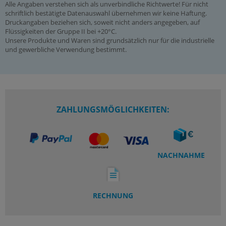
Kondensatentleerung:
Alle Angaben verstehen sich als unverbindliche Richtwerte! Für nicht
schriftlich bestätigte Datenauswahl übernehmen wir keine Haftung.
manuell
Druckangaben beziehen sich, soweit nicht anders angegeben, auf
Flüssigkeiten der Gruppe II bei +20°C.
Porenweite im Filter:
Unsere Produkte und Waren sind grundsätzlich nur für die industrielle
10 µm
und gewerbliche Verwendung bestimmt.
Erreichbare Druckluftqualität (ISO 8573-1):
[7:4:4] (ohne Kältetrockner: [7:7:4])
max. Kondensatmenge:
ZAHLUNGSMÖGLICHKEITEN:
21 cm³
Medien:
geölte und ungeölte Druckluft, neutrale Gase
NACHNAHME
Durchfluss:
750 l/min, Sekundärentlüftung: 30 l/min
RECHNUNG
Vorteile:
•automatische Entlüftung bei Überdruck auf der Sekundärseite,
•feine Regelung des Druckes unabhängig von Vordruck und