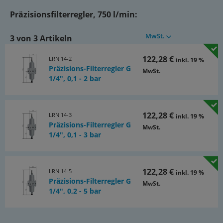
Präzisionsfilterregler rücksteuerbar (mit Sekundärentlüftung)
Präzisionsfilterregler, 750 l/min:
Werkstoffe:
Körper: Zinkdruckguss Z410, Membrane und Dichtungen: NBR
MwSt.
3 von 3 Artikeln
(buntmetallfrei)
122,28 €
LRN 14-2
inkl. 19 %
Temperaturbereich:
Präzisions-Filterregler G
MwSt.
-10 bis +60 °C
1/4", 0,1 - 2 bar
Eingangsdruck:
max. 16 bar
122,28 €
LRN 14-3
inkl. 19 %
Präzisions-Filterregler G
Manometeranschluss:
MwSt.
1/4", 0,1 - 3 bar
G 1/4"
Eigenluftverbrauch:
122,28 €
LRN 14-5
inkl. 19 %
1 l/min
Präzisions-Filterregler G
MwSt.
Regelgenauigkeit:
1/4", 0,2 - 5 bar
± 7,5 mbar