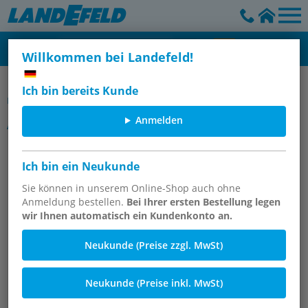
Willkommen bei Landefeld!
Präzisionsdruckregler, Präzisionsfilterregler &
Ich bin bereits Kunde
Proportionaldruckregler
Anmelden
Artikelgruppe
Präzisionsfilterregler, 750 l/min
Ich bin ein Neukunde
Sie können in unserem Online-Shop auch ohne
Anmeldung bestellen.
Bei Ihrer ersten Bestellung legen
wir Ihnen automatisch ein Kundenkonto an.
Neukunde (Preise zzgl. MwSt)
Neukunde (Preise inkl. MwSt)