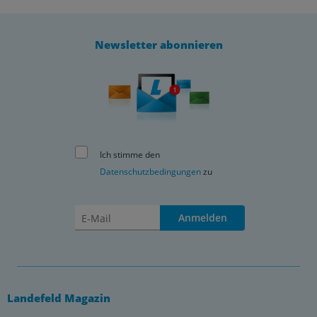
Durchflussleistung,
•robuste Bauform, keine Feinfilterung der Druckluft notwendig
Newsletter abonnieren
Achtung:
Manometer ist nicht im Lieferumfang enthalten. Bitte separat
bestellen!
Dokumente:
Katalogseite Atlas 9 (Seite 653x)
(PDF)
Ich stimme den
Dokumentation
Datenschutzbedingungen
zu
(PDF)
Dokumentation: Entscheidungshilfe für die Auswahl
von Wartungsgeräten
Anmelden
(PDF)
Landefeld Magazin