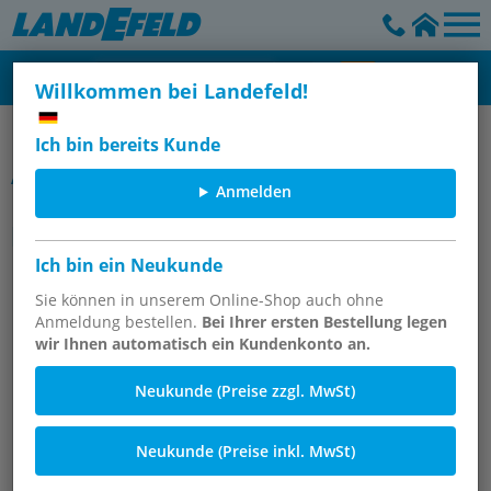
Willkommen bei Landefeld!
Reduziernippel
Ich bin bereits Kunde
Artikelgruppe
Anmelden
Reduziernippel mit NPT-Gewinde,
bis 275 bar
Ich bin ein Neukunde
Sie können in unserem Online-Shop auch ohne
Anmeldung bestellen.
Bei Ihrer ersten Bestellung legen
wir Ihnen automatisch ein Kundenkonto an.
Neukunde (Preise zzgl. MwSt)
Neukunde (Preise inkl. MwSt)