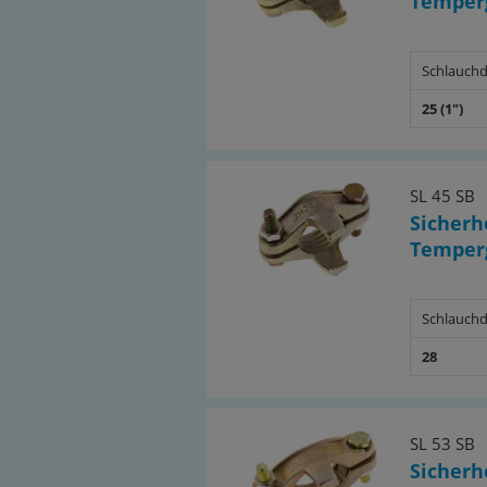
Temperg
Schlauchd
25 (1")
SL 45 SB
Sicher
Temperg
Schlauchd
28
SL 53 SB
Sicher