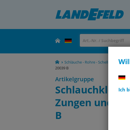
Wil
Schläuche - Rohre - Schellen & Klemm
20039 B
Artikelgruppe
Schlauchklemme
Ich 
Zungen und Sic
B