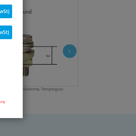
wSt)
wSt)
rheits-Schlauchklemme, Temperguss
dung