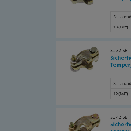
Schlauchd
13 (1/2")
SL 32 SB
Sicher
Temperg
Schlauchd
19 (3/4")
SL 42 SB
Sicher