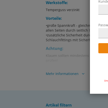
Kund
Werkstoffe:
Temperguss verzinkt
Vorteile:
Passw
•große Spannkraft - gleichmäßige Ei
allen Seiten durch seitlich lose Zungen
•zusätzliche Sicherheit durch Sicherh
Schlauchfittings mit Sicherheitsbund
Achtung:
Klauen sollten mindestens 3 mm im Ei
prüfen!
Dokumente:
Mehr Informationen
Katalogseite Atlas 9 (Seite 421)
(PDF)
Uns
Artikel filtern