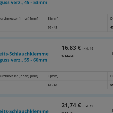
uss verz., 45 - 53mm
urchmesser (innen) [mm]
E [mm]
D
)
36 - 42
4
16,83 €
inkl. 19
heits-Schlauchklemme
% MwSt.
uss verz., 55 - 60mm
urchmesser (innen) [mm]
E [mm]
D
)
43 - 48
5
21,74 €
inkl. 19
heits-Schlauchklemme