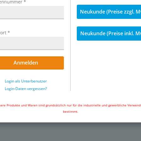
ennummer
*
Neukunde (Preise zzgl. M
ort
*
Neukunde (Preise inkl. M
nspannung des Schlauches von
,
eitsklauen in Verbindung der
Anmelden
ngriff sein. Bei Montage
Login als Unterbenutzer
Login-Daten vergessen?
Exemplarische Darstellung: Siche
verzinkt
ere Produkte und Waren sind grundsätzlich nur für die industrielle und gewerbliche Verwen
bestimmt.