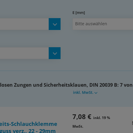
E [mm]
Bitte auswählen
 losen Zungen und Sicherheitsklauen, DIN 20039 B:
7 von
inkl. MwSt.
7,08 €
inkl. 19 %
heits-Schlauchklemme
MwSt.
uss verz., 22 - 29mm