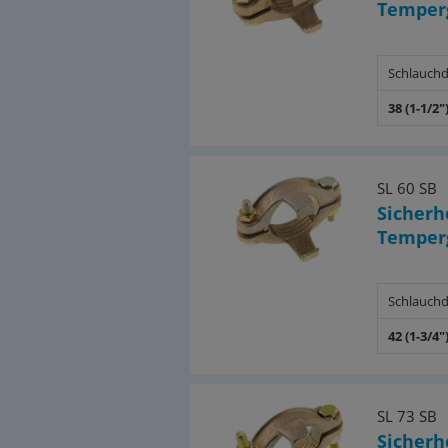
Temperg
Schlauchd
38 (1-1/2"
SL 60 SB
Sicher
Temperg
Schlauchd
42 (1-3/4"
SL 73 SB
Sicher