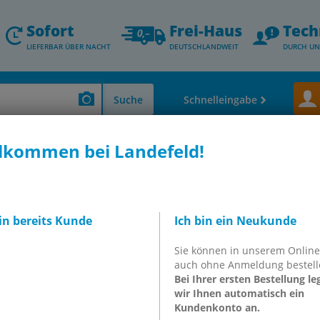
Sofort
Frei-Haus
Tech
LIEFERBAR ÜBER NACHT
DEUTSCHLANDWEIT
DURCH UN
Suche
Schnelleingabe
lkommen bei Landefeld!
en
Schlauchschellen & Schlauchklemmen
Schlauchklemmen, 2-teilig mi
n, 2-teilig mit losen
bin bereits Kunde
Ich bin ein Neukunde
herheitsklauen, DIN 20039
Sie können in unserem Onlin
auch ohne Anmeldung bestell
Bei Ihrer ersten Bestellung le
wir Ihnen automatisch ein
Kundenkonto an.