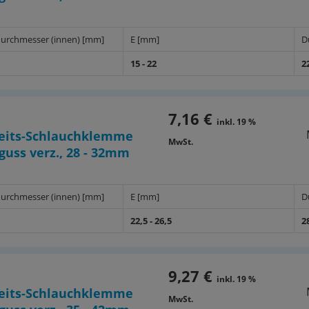
urchmesser (innen) [mm]
E [mm]
D
15 - 22
2
7,16 €
inkl. 19 %
heits-Schlauchklemme
MwSt.
uss verz., 28 - 32mm
urchmesser (innen) [mm]
E [mm]
D
22,5 - 26,5
2
9,27 €
inkl. 19 %
heits-Schlauchklemme
MwSt.