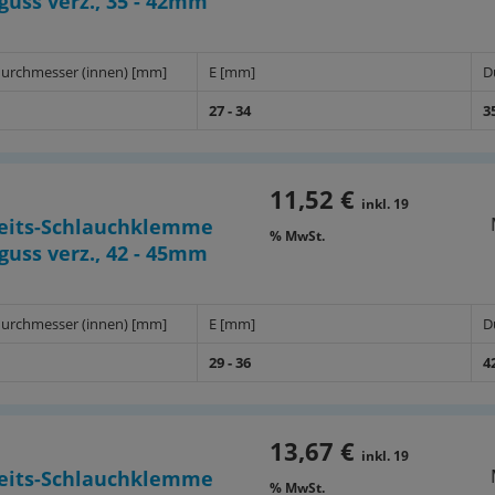
uss verz., 35 - 42mm
urchmesser (innen) [mm]
E [mm]
D
27 - 34
3
11,52 €
inkl. 19
heits-Schlauchklemme
% MwSt.
uss verz., 42 - 45mm
urchmesser (innen) [mm]
E [mm]
D
29 - 36
4
13,67 €
inkl. 19
heits-Schlauchklemme
% MwSt.