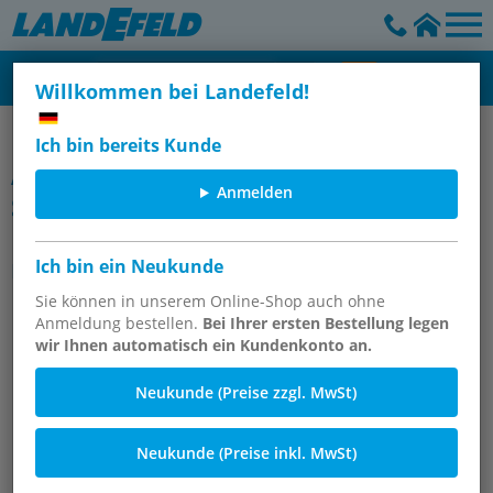
Willkommen bei Landefeld!
Gewindetüllen & Schlauchtüllen
Ich bin bereits Kunde
Artikelgruppe
Anmelden
Schlauchtüllen mit drehbarer
Überwurfmutter, Abmessungen
nach DIN EN 14423 / DIN 2826
Ich bin ein Neukunde
Sie können in unserem Online-Shop auch ohne
Anmeldung bestellen.
Bei Ihrer ersten Bestellung legen
wir Ihnen automatisch ein Kundenkonto an.
Neukunde (Preise zzgl. MwSt)
Neukunde (Preise inkl. MwSt)