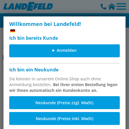
Willkommen bei Landefeld!
Hämmer
Ich bin bereits Kunde
Artikelgruppe
Anmelden
Schlosserhämmer, DIN 1041
Ich bin ein Neukunde
Sie können in unserem Online-Shop auch ohne
Anmeldung bestellen.
Bei Ihrer ersten Bestellung legen
wir Ihnen automatisch ein Kundenkonto an.
Neukunde (Preise zzgl. MwSt)
Neukunde (Preise inkl. MwSt)