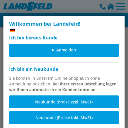
Willkommen bei Landefeld!
CK-Schnellverschraubungen aus Messing, POM & Aluminium -
Ich bin bereits Kunde
CK
Anmelden
Artikelgruppe
Schott-
Aufschraubverschraubungen
Ich bin ein Neukunde
(Manometerverschraubungen), CK
Sie können in unserem Online-Shop auch ohne
Anmeldung bestellen.
Bei Ihrer ersten Bestellung legen
wir Ihnen automatisch ein Kundenkonto an.
Neukunde (Preise zzgl. MwSt)
Neukunde (Preise inkl. MwSt)