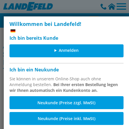
Willkommen bei Landefeld!
Verbindungstechnik - Schrauben, Muttern & Normteile
Ich bin bereits Kunde
Artikelgruppe
Anmelden
Senkschrauben mit
Innensechskant, ISO 10642 (DIN
7991)
Ich bin ein Neukunde
Sie können in unserem Online-Shop auch ohne
Anmeldung bestellen.
Bei Ihrer ersten Bestellung legen
wir Ihnen automatisch ein Kundenkonto an.
Neukunde (Preise zzgl. MwSt)
Neukunde (Preise inkl. MwSt)