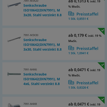
ab
0,1313 €
7991-M3X20
inkl. 19
Senkschraube
% MwSt.
ISO10642(DIN7991), M
Preisstaffel
3x20, Stahl verzinkt 8.8
1 Stk.
0,8551 €
ab
0,179 €
7991-M3X30
inkl. 19 %
Senkschraube
MwSt.
ISO10642(DIN7991), M
Preisstaffel
3x30, Stahl verzinkt 8.8
1 Stk.
1,0941 €
ab
0,0471 €
7991-M4X6
inkl. 19
Senkschraube
% MwSt.
ISO10642(DIN7991), M
Preisstaffel
4x6, Stahl verzinkt 8.8
1 Stk.
0,8326 €
ab
0,0471 €
7991-M4X8
inkl. 19