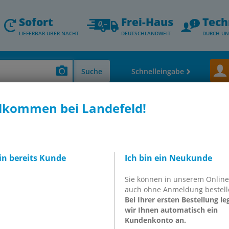
Sofort
Frei-Haus
Tech
LIEFERBAR ÜBER NACHT
DEUTSCHLANDWEIT
DURCH UN
Suche
Schnelleingabe
lkommen bei Landefeld!
ungen, Hydraulikkupplungen & andere)
Werkstatt-Sicherheitskupplungen,
2
pplungsdosen mit
bin bereits Kunde
Ich bin ein Neukunde
 NW 7,2
Sie können in unserem Onlin
auch ohne Anmeldung bestell
Bei Ihrer ersten Bestellung le
wir Ihnen automatisch ein
Kundenkonto an.
itskupplungen wichtig ist