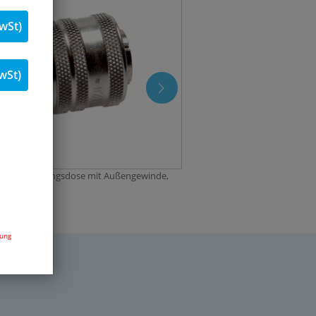
wSt)
wSt)
rheits-Kupplungsdose mit Außengewinde,
dung