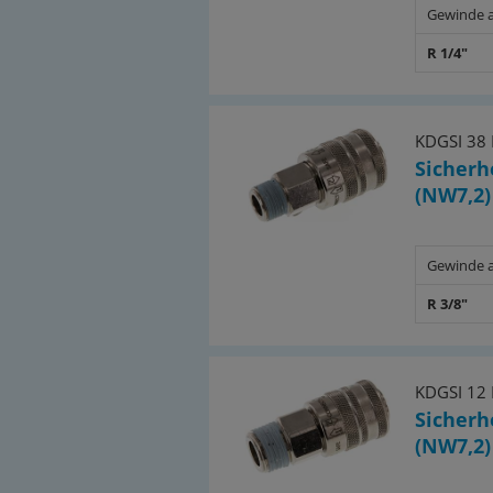
Gewinde 
(PDF)
Dokumentation
R 1/4"
(PDF)
KDGSI 38
Sicherh
(NW7,2)
Gewinde 
R 3/8"
KDGSI 12
Sicherh
(NW7,2)