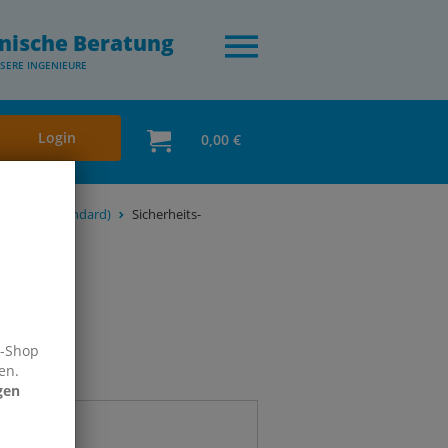
nische Beratung
SERE INGENIEURE
Login
0,00 €
 NW 7,2 (Standard)
Sicherheits-
e-Shop
en.
gen