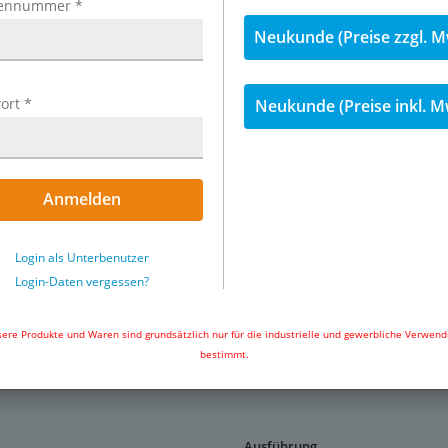
ennummer
*
Neukunde (Preise zzgl. M
ickelt, Dichtung: NBR
ort
*
Neukunde (Preise inkl. M
Anmelden
Exemplarische Darstellung: Siche
Login als Unterbenutzer
Standard
Login-Daten vergessen?
dkupplungen durch Einstecken
ere Produkte und Waren sind grundsätzlich nur für die industrielle und gewerbliche Verwen
. Das Entkuppeln erfolgt in 2
bestimmt.
ntriegelungshülse schließt
 Kupplungsstecker, während
tgehalten wird. Durch Ziehen
ker dann freigegeben. Der
somit verhindert.
Ausführung