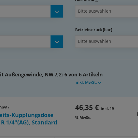
Bitte auswählen
geln der Kupplung, da der
Betriebsdruck [bar]
ie Standardkupplungen)
Bitte auswählen
hl verwenden!
, CEJN (320), JWL (520, 530,
it Außengewinde, NW 7,2:
6 von 6 Artikeln
evost (E ... 07), Festo (KD4 / KS4
inkl. MwSt.
P1-NW 7 / 7,8) und viele
 (ohne Pulsation), ***6 bar
46,35 €
 NW7
inkl. 19
getragene Warenzeichen der
eits-Kupplungsdose
% MwSt.
 R 1/4"(AG), Standard