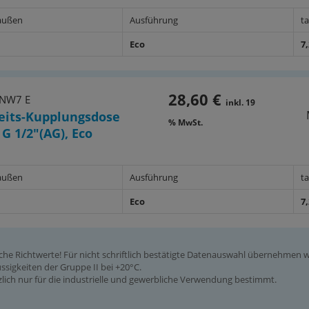
außen
Ausführung
t
Eco
7
28,60 €
 NW7 E
inkl. 19
eits-Kupplungsdose
% MwSt.
 G 1/2"(AG), Eco
außen
Ausführung
t
Eco
7
iche Richtwerte! Für nicht schriftlich bestätigte Datenauswahl übernehmen
ssigkeiten der Gruppe II bei +20°C.
ich nur für die industrielle und gewerbliche Verwendung bestimmt.