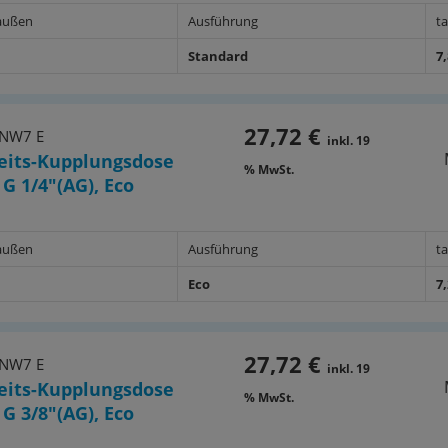
außen
Ausführung
t
Standard
7
27,72 €
 NW7 E
inkl. 19
eits-Kupplungsdose
% MwSt.
 G 1/4"(AG), Eco
außen
Ausführung
t
Eco
7
27,72 €
 NW7 E
inkl. 19
eits-Kupplungsdose
% MwSt.
 G 3/8"(AG), Eco