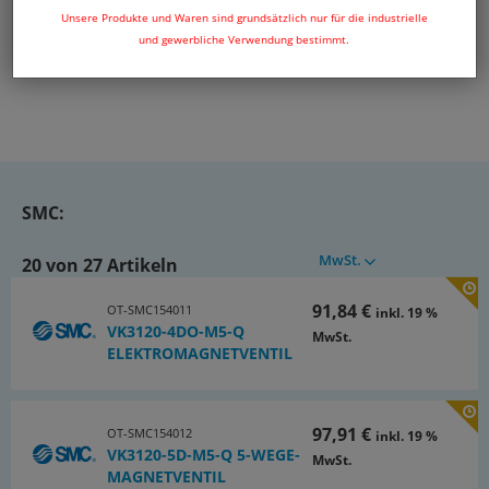
Unsere Produkte und Waren sind grundsätzlich nur für die industrielle
und gewerbliche Verwendung bestimmt.
SMC:
MwSt.
20 von 27 Artikeln
91,84 €
OT-SMC154011
inkl. 19 %
VK3120-4DO-M5-Q
MwSt.
ELEKTROMAGNETVENTIL
97,91 €
OT-SMC154012
inkl. 19 %
VK3120-5D-M5-Q 5-WEGE-
MwSt.
MAGNETVENTIL