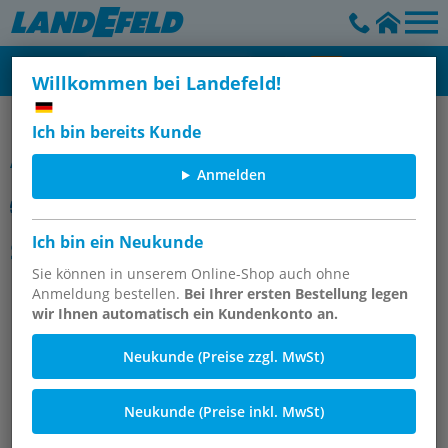
Willkommen bei Landefeld!
Diverse Artikel
Ich bin bereits Kunde
Artikelgruppe
Anmelden
Ich bin ein Neukunde
SMC
Sie können in unserem Online-Shop auch ohne
Anmeldung bestellen.
Bei Ihrer ersten Bestellung legen
wir Ihnen automatisch ein Kundenkonto an.
Neukunde (Preise zzgl. MwSt)
Neukunde (Preise inkl. MwSt)