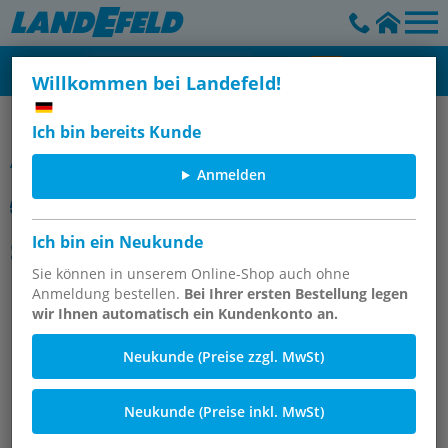
Willkommen bei Landefeld!
Diverse Artikel
Ich bin bereits Kunde
Artikelgruppe
Anmelden
Ich bin ein Neukunde
SMC
Sie können in unserem Online-Shop auch ohne
Anmeldung bestellen.
Bei Ihrer ersten Bestellung legen
wir Ihnen automatisch ein Kundenkonto an.
Neukunde (Preise zzgl. MwSt)
Neukunde (Preise inkl. MwSt)