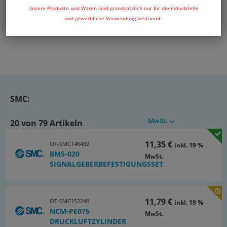
Unsere Produkte und Waren sind grundsätzlich nur für die industrielle
und gewerbliche Verwendung bestimmt.
SMC:
MwSt.
20 von 79 Artikeln
11,35 €
OT-SMC146432
inkl. 19 %
BM5-020
MwSt.
SIGNALGEBERBEFESTIGUNGSSET
11,79 €
OT-SMC152248
inkl. 19 %
NCM-PE075
MwSt.
DRUCKLUFTZYLINDER