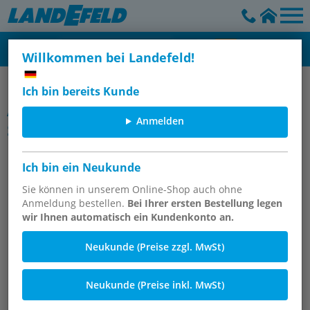
Willkommen bei Landefeld!
Schlauchschellen & Schlauchklemmen
Ich bin bereits Kunde
Artikelgruppe
Anmelden
Spannbackenschellen (DIN 3017),
Bandbreite 9 mm
Ich bin ein Neukunde
Sie können in unserem Online-Shop auch ohne
Anmeldung bestellen.
Bei Ihrer ersten Bestellung legen
wir Ihnen automatisch ein Kundenkonto an.
Neukunde (Preise zzgl. MwSt)
Neukunde (Preise inkl. MwSt)