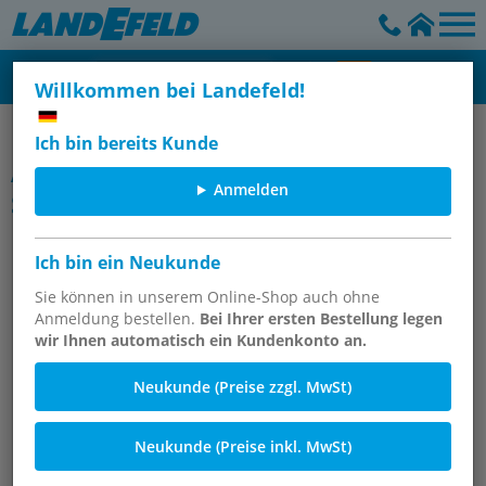
Willkommen bei Landefeld!
Hydraulikkupplungen für den Maschinenbau, ISO 7241-1 B
Ich bin bereits Kunde
Artikelgruppe
Anmelden
Staubschutz für Steckkupplungen,
ISO 7241-1 B
Ich bin ein Neukunde
Sie können in unserem Online-Shop auch ohne
Anmeldung bestellen.
Bei Ihrer ersten Bestellung legen
wir Ihnen automatisch ein Kundenkonto an.
Neukunde (Preise zzgl. MwSt)
Neukunde (Preise inkl. MwSt)