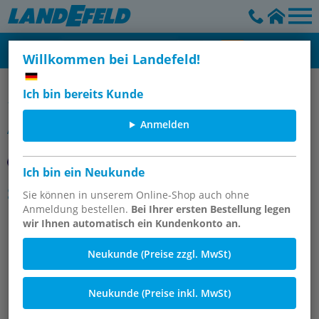
Willkommen bei Landefeld!
IQS-Steckanschlüsse für Standardanwendungen - Standard (3-
Ich bin bereits Kunde
16 mm)
Anmelden
Artikelgruppe
Ich bin ein Neukunde
Stecknippel mit Schlauchtülle für
Sie können in unserem Online-Shop auch ohne
PVC-Schlauch, Standard
Anmeldung bestellen.
Bei Ihrer ersten Bestellung legen
wir Ihnen automatisch ein Kundenkonto an.
Neukunde (Preise zzgl. MwSt)
Neukunde (Preise inkl. MwSt)