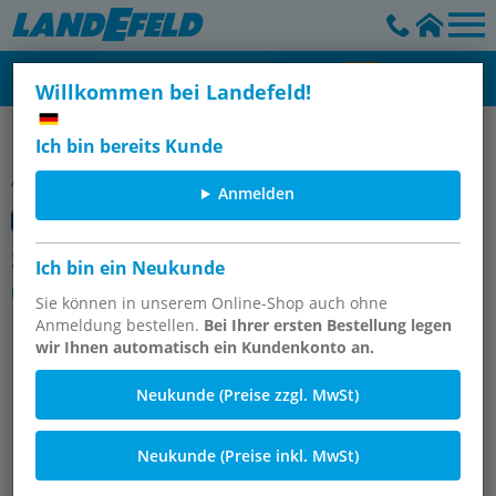
Willkommen bei Landefeld!
Ratschen / Knarren 1/2" (12,5 mm)
Ich bin bereits Kunde
Artikelgruppe
Anmelden
Steckschlüsselsätze, 1/2"-Vierkant
Ich bin ein Neukunde
(12,5 mm)
Sie können in unserem Online-Shop auch ohne
Anmeldung bestellen.
Bei Ihrer ersten Bestellung legen
wir Ihnen automatisch ein Kundenkonto an.
Neukunde (Preise zzgl. MwSt)
Neukunde (Preise inkl. MwSt)