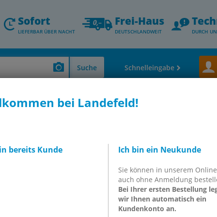
Sofort
Frei-Haus
Tech
LIEFERBAR ÜBER NACHT
DEUTSCHLANDWEIT
DURCH UN
Suche
Schnelleingabe
lkommen bei Landefeld!
Verschraubungen & Schlauchtüllen)
IQS-Steckanschlüsse für Flüssigkeiten
nippel, LE (metrisch)
bin bereits Kunde
Ich bin ein Neukunde
gen reduzierend mit
Sie können in unserem Onlin
 (metrisch)
auch ohne Anmeldung bestell
Bei Ihrer ersten Bestellung le
wir Ihnen automatisch ein
Kundenkonto an.