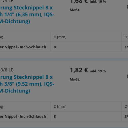
1,68 €
1/4 LE
inkl. 19 %
rung Stecknippel 8 x
MwSt.
h 1/4" (6,35 mm), IQS-
M-Dichtung)
ng
D [mm]
D
er Nippel - Inch-Schlauch
8
1
1,82 €
3/8 LE
inkl. 19 %
rung Stecknippel 8 x
MwSt.
h 3/8" (9,52 mm), IQS-
M-Dichtung)
ng
D [mm]
D
er Nippel - Inch-Schlauch
8
3