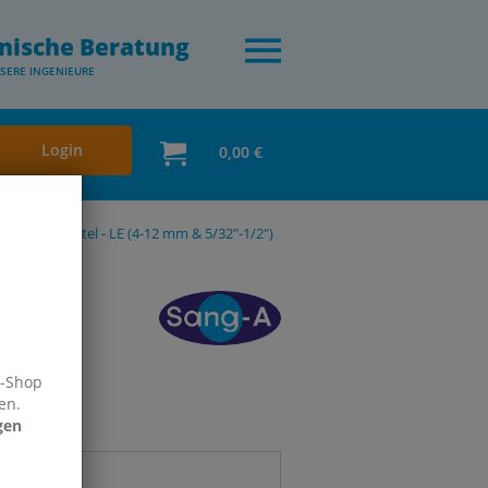
nische Beratung
SERE INGENIEURE
Login
0,00 €
 & Lebensmittel - LE (4-12 mm & 5/32"-1/2")
e-Shop
en.
gen