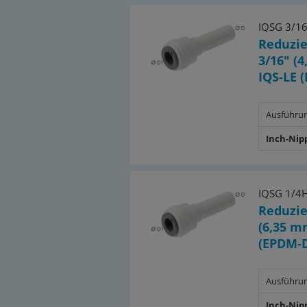
IQSG 3/1
Reduzie
3/16" (
IQS-LE 
Ausführu
Inch-Nip
IQSG 1/4H
Reduzie
(6,35 m
(EPDM-D
Ausführu
Inch-Nip