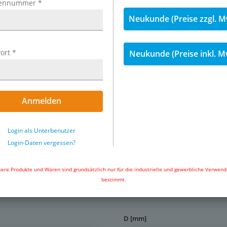
ennummer
*
 177.2470, NSF/ANSI 51 & 61),
Neukunde (Preise zzgl. M
PDM (FDA 21 CFR 177.2600),
& 61)
ort
*
Neukunde (Preise inkl. M
& 12 mm: max. 11 bar)*
Anmelden
ebensmittel, ungefährliche
Login als Unterbenutzer
Exemplarische Darstellung: Steckv
öle), milde Chemikalien
Login-Daten vergessen?
metrisch
ere Produkte und Waren sind grundsätzlich nur für die industrielle und gewerbliche Verwen
bestimmt.
Schläuche,
nde verfügbar,
D [mm]
llern