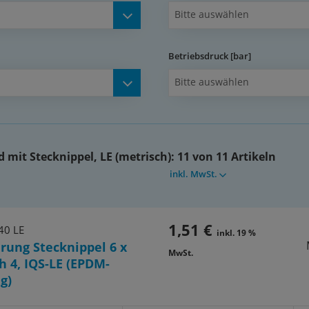
Bitte auswählen
 mit diesen Korrekturfaktoren
 - 65°C: 0,63, Beispiel: 50°C,
Betriebsdruck [bar]
Bitte auswählen
ilfe für die Auswahl von
senden Schläuchen
mit Stecknippel, LE (metrisch):
11 von 11 Artikeln
inkl. MwSt.
e FDA-NSF
1,51 €
40 LE
inkl. 19 %
rung Stecknippel 6 x
MwSt.
h 4, IQS-LE (EPDM-
g)