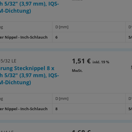
h 5/32" (3,97 mm), IQS-
M-Dichtung)
ng
D [mm]
D
er Nippel - Inch-Schlauch
6
5
1,51 €
-5/32 LE
inkl. 19 %
rung Stecknippel 8 x
MwSt.
h 5/32" (3,97 mm), IQS-
M-Dichtung)
ng
D [mm]
D
er Nippel - Inch-Schlauch
8
5