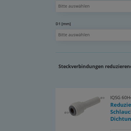
Bitte auswählen
*Bei Temperaturen &gt;20°C, Betriebsdruck
berechnen: 30°C: 0,88 - 40°C: 0,77 - 50°C: 0,69
Betriebsdruck = 16 bar * 0,69 = 11 bar
D1 [mm]
Dokumente:
Bitte auswählen
Katalogseite Atlas 9 (Seite 84)
(PDF)
Dokumentation: Entscheidungsh
IQS-Steckanschlüssen und pas
Steckverbindungen reduzierend 
(PDF)
Dokumentation: Stellungnahm
(PDF)
IQSG 60H
Reduzie
Schlauc
Dichtun