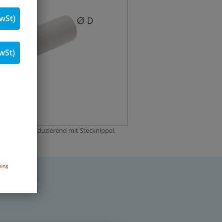
wSt)
wSt)
erbindung reduzierend mit Stecknippel,
dung