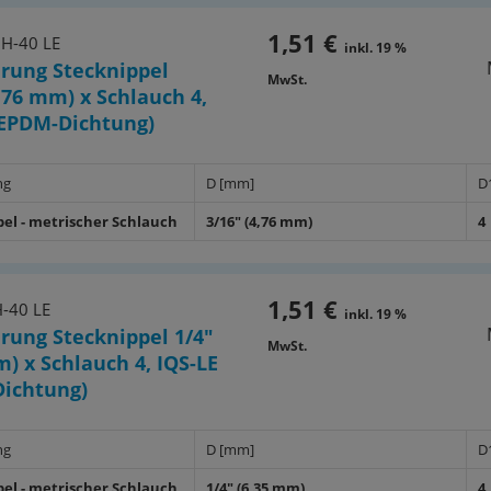
1,51 €
6H-40 LE
inkl. 19 %
rung Stecknippel
MwSt.
4,76 mm) x Schlauch 4,
(EPDM-Dichtung)
ng
D [mm]
D
pel - metrischer Schlauch
3/16" (4,76 mm)
4
1,51 €
-40 LE
inkl. 19 %
rung Stecknippel 1/4"
MwSt.
m) x Schlauch 4, IQS-LE
ichtung)
ng
D [mm]
D
pel - metrischer Schlauch
1/4" (6,35 mm)
4