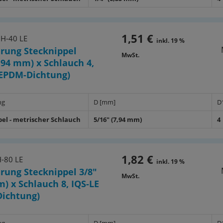
1,51 €
6H-40 LE
inkl. 19 %
rung Stecknippel
MwSt.
7,94 mm) x Schlauch 4,
(EPDM-Dichtung)
ng
D [mm]
D
pel - metrischer Schlauch
5/16" (7,94 mm)
4
1,82 €
-80 LE
inkl. 19 %
rung Stecknippel 3/8"
MwSt.
m) x Schlauch 8, IQS-LE
ichtung)