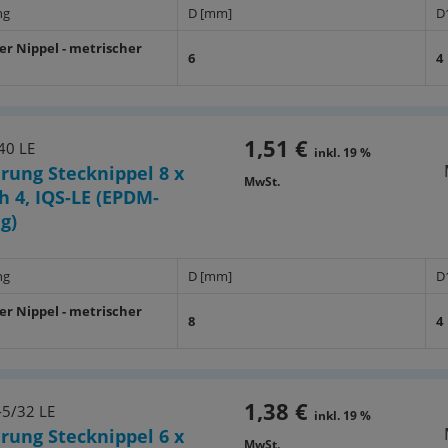
ng
D [mm]
D
er Nippel - metrischer
6
4
h
1,51 €
40 LE
inkl. 19 %
rung Stecknippel 8 x
MwSt.
h 4, IQS-LE (EPDM-
g)
ng
D [mm]
D
er Nippel - metrischer
8
4
h
1,38 €
-5/32 LE
inkl. 19 %
rung Stecknippel 6 x
MwSt.