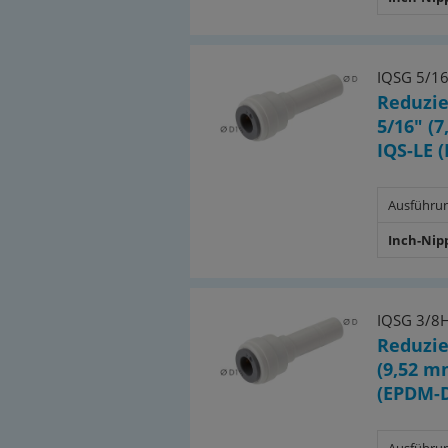
IQSG 5/1
Reduzie
5/16" (
IQS-LE 
Ausführu
Inch-Nip
IQSG 3/8H
Reduzie
(9,52 m
(EPDM-D