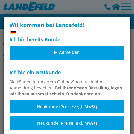
Willkommen bei Landefeld!
CK-Schnellverschraubungen aus Messing, POM & Aluminium -
Ich bin bereits Kunde
CK
Anmelden
Artikelgruppe
T-Ringstücke mit Innengewinde
Ich bin ein Neukunde
Sie können in unserem Online-Shop auch ohne
Anmeldung bestellen.
Bei Ihrer ersten Bestellung legen
wir Ihnen automatisch ein Kundenkonto an.
Neukunde (Preise zzgl. MwSt)
Neukunde (Preise inkl. MwSt)