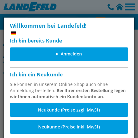
Willkommen bei Landefeld!
CK-Schnellverschraubungen aus Messing, POM & Aluminium -
Ich bin bereits Kunde
CK
Anmelden
Artikelgruppe
T-Verschraubungen, konisches
Gewinde, CK
Ich bin ein Neukunde
Sie können in unserem Online-Shop auch ohne
Anmeldung bestellen.
Bei Ihrer ersten Bestellung legen
wir Ihnen automatisch ein Kundenkonto an.
Neukunde (Preise zzgl. MwSt)
Neukunde (Preise inkl. MwSt)