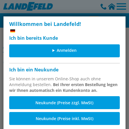
Willkommen bei Landefeld!
T-Stücke & Kreuz-Stücke
Ich bin bereits Kunde
Artikelgruppe
Anmelden
T-Verschraubungen mit JIC-
Gewinde (innen), bis 310 bar
Ich bin ein Neukunde
Sie können in unserem Online-Shop auch ohne
Anmeldung bestellen.
Bei Ihrer ersten Bestellung legen
wir Ihnen automatisch ein Kundenkonto an.
Neukunde (Preise zzgl. MwSt)
Neukunde (Preise inkl. MwSt)