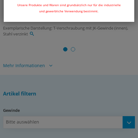
Unsere Produkte und Waren sind grundsätzlich nur für die industrielle
und gewerbliche Verwendung bestimmt.
Exemplarische Darstellung: T-Verschraubung mit JK-Gewinde (innen),
Stahl verzinkt
Mehr Informationen
*in Versuchen mit Hydrauliköl ermittelte Richtwerte mit 4-facher
Sicherheit, im Einzelfall bitte anfragen
Dokumente:
Artikel filtern
Katalogseite Atlas 9 (Seite 240)
(PDF)
Gewinde
Bitte auswählen