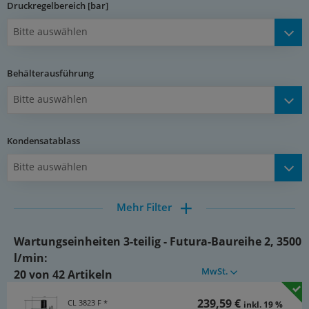
Druckregelbereich [bar]
1,5 - 16 bar (Baureihe 0: 1,5 - 12 bar)
Bitte auswählen
Kondensatentleerung:
halbautomatisch**
Behälterausführung
Manometeranschluss:
Bitte auswählen
G 1/4" (Baureihe 0: G 1/8")
Porenweite im Filter:
Kondensatablass
5 µm
Bitte auswählen
Erreichbare Druckluftqualität (ISO 8573-1) ohne
Verwendung des Ölers:
Mehr Filter
[6:4:4] (ohne Kältetrockner: [6:7:4])
Medien:
Wartungseinheiten 3-teilig - Futura-Baureihe 2, 3500
Druckluft, neutrale Gase
l/min:
MwSt.
20 von 42 Artikeln
Vorteile:
•automatische Entlüftung bei Überdruck auf der Sekundärseite,
239,59 €
CL 3823 F *
inkl. 19 %