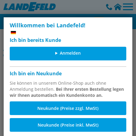
Willkommen bei Landefeld!
Wartungsgeräte - Futura
Ich bin bereits Kunde
Artikelgruppe
Anmelden
Wartungseinheiten 3-teilig - Futura-
Baureihe 2, 3500 l/min
Ich bin ein Neukunde
Sie können in unserem Online-Shop auch ohne
Anmeldung bestellen.
Bei Ihrer ersten Bestellung legen
wir Ihnen automatisch ein Kundenkonto an.
Neukunde (Preise zzgl. MwSt)
Neukunde (Preise inkl. MwSt)