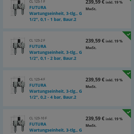
239,59 €
CL 123-1 F
inkl. 19 %
Festdrehen der Ablassschraube kann die halbautomatische
FUTURA
Ablassventilöffnung verhindert werden.
MwSt.
Wartungseinheit, 3-tlg., G
Dokumente:
1/2", 0,1 - 1 bar, Baur.2
Katalogseite Atlas 9 (Seite 607x)
(PDF)
239,59 €
CL 123-2 F
Dokumentation
inkl. 19 %
FUTURA
(PDF)
MwSt.
Wartungseinheit, 3-tlg., G
Dokumentation: Entscheidungshilfe für die Auswahl
1/2", 0,1 - 2 bar, Baur.2
von Wartungsgeräten
(PDF)
239,59 €
CL 123-4 F
inkl. 19 %
FUTURA
MwSt.
Wartungseinheit, 3-tlg., G
1/2", 0,2 - 4 bar, Baur.2
239,59 €
CL 123-10 F
inkl. 19 %
FUTURA
MwSt.
Wartungseinheit, 3-tlg., G