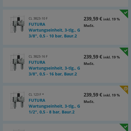
Öleransprechgrenze (bei 6 bar):
70 l/min
239,59 €
CL 3823-10 F
inkl. 19 %
Lieferumfang:
FUTURA
MwSt.
Wartungseinheit, 3-tlg., G
Wartungseinheit einschließlich 50 mm Manometer
3/8", 0,5 - 10 bar, Baur.2
Duchfluss:
70 - 3500 l/min, Sekundärentlüftung: 70 l/min
239,59 €
CL 3823-16 F
inkl. 19 %
ATEX:
FUTURA
MwSt.
Wartungseinheit, 3-tlg., G
Betriebsmittel ohne eigene potentielle Zündquelle in
3/8", 0,5 - 16 bar, Baur.2
Anlehnung an Richtlinie 2014/34/EU
Optional:
239,59 €
Ausführung mit Metallbehälter und Sichtrohr
-M
,
CL 123 F *
inkl. 19 %
FUTURA
Ablassautomatik
-AM
, Ablassautomatik drucklos geschlossen (0
MwSt.
Wartungseinheit, 3-tlg., G
- 16 bar)
-AMNC
1/2", 0,5 - 8 bar, Baur.2
*Standardbaureihe, bitte bevorzugt einsetzen, da Druckregelbereich
universell einsetzbar, **Sobald der Eingangsdruck unter den min.
Eingangsdruck fällt, öffnet das Ablassventil automatisch. Durch