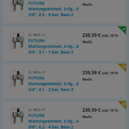
•einfacher Zusammenbau von Einzelkomponenten durch
FUTURA
MwSt.
Koppelpakete innerhalb einer Baureihe,
Wartungseinheit, 3-tlg., G
•Handrad kann durch Herunterdrücken arretiert und mit
3/8", 0,5 - 8 bar, Baur.2
Schloss verriegelt werden - bitte verwenden Sie VHS 20.
Baureihe 0 kann nicht verschlossen werden,
•halbautomatische Ölbefüllung durch Anschließen eines
239,59 €
CL 3823-1 F
inkl. 19 %
Schlauches unten an den Ölbehälter (G 1/8"). Durch diesen
FUTURA
Schlauch wird bei Drücken des Öleinfüllknopfes das Öl in den
MwSt.
Wartungseinheit, 3-tlg., G
Behälter gesaugt (nicht Baureihe 0).
3/8", 0,1 - 1 bar, Baur.2
max. Kondensatmenge:
49 cm³
239,59 €
CL 3823-2 F
inkl. 19 %
Schalttafelgewinde:
FUTURA
MwSt.
Wartungseinheit, 3-tlg., G
M 42x1,5
3/8", 0,1 - 2 bar, Baur.2
Öldosierung bei 1000 l/min:
ca. 1 - 2 Tropfen/min
239,59 €
CL 3823-4 F
inkl. 19 %
Ölvorrat:
FUTURA
MwSt.
Wartungseinheit, 3-tlg., G
80 cm³
3/8", 0,2 - 4 bar, Baur.2