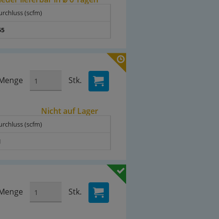
urchluss (scfm)
55
Menge
Stk.
Nicht auf Lager
urchluss (scfm)
1
Menge
Stk.