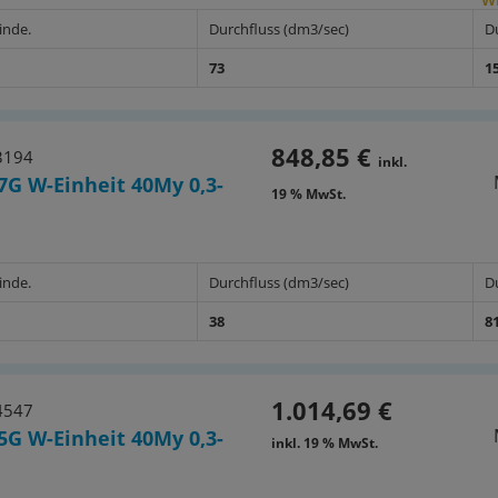
inde.
Durchfluss (dm3/sec)
D
73
1
848,85 €
3194
inkl.
7G W-Einheit 40My 0,3-
19 % MwSt.
inde.
Durchfluss (dm3/sec)
D
38
8
1.014,69 €
4547
5G W-Einheit 40My 0,3-
inkl. 19 % MwSt.