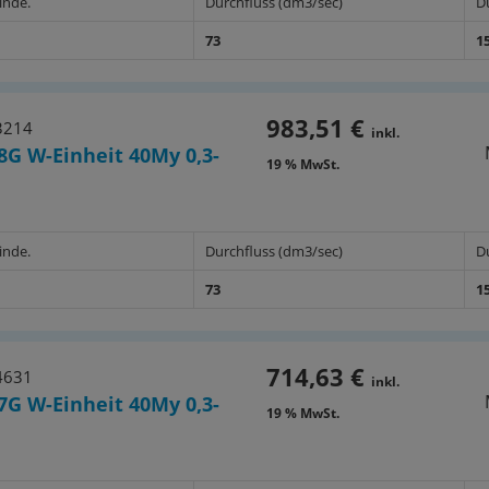
inde.
Durchfluss (dm3/sec)
D
73
1
983,51 €
3214
inkl.
8G W-Einheit 40My 0,3-
19 % MwSt.
inde.
Durchfluss (dm3/sec)
D
73
1
714,63 €
4631
inkl.
7G W-Einheit 40My 0,3-
19 % MwSt.