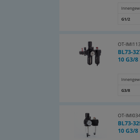
Innengew
G1/2
OT-IMI11
BL73-32
10 G3/8
Innengew
G3/8
OT-IMI03
BL73-32
10 G3/8