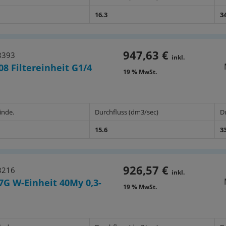
16.3
3
947,63 €
8393
inkl.
08 Filtereinheit G1/4
19 % MwSt.
inde.
Durchfluss (dm3/sec)
D
15.6
3
926,57 €
3216
inkl.
7G W-Einheit 40My 0,3-
19 % MwSt.