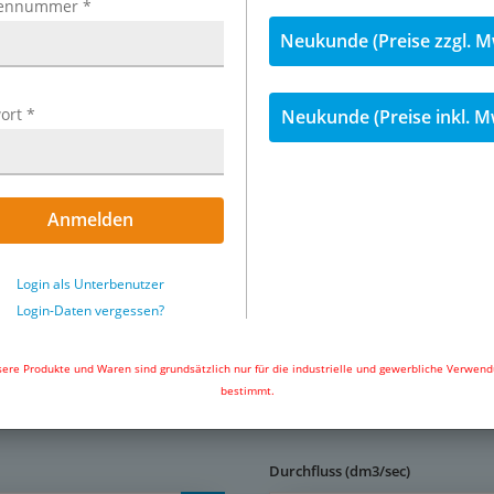
ennummer
*
Neukunde (Preise zzgl. M
ort
*
Neukunde (Preise inkl. M
Anmelden
Exemplarische Darstellung: TB84-
& TB84-451G (TB84-451G) & ...
Login als Unterbenutzer
Login-Daten vergessen?
ere Produkte und Waren sind grundsätzlich nur für die industrielle und gewerbliche Verwen
bestimmt.
Durchfluss (dm3/sec)