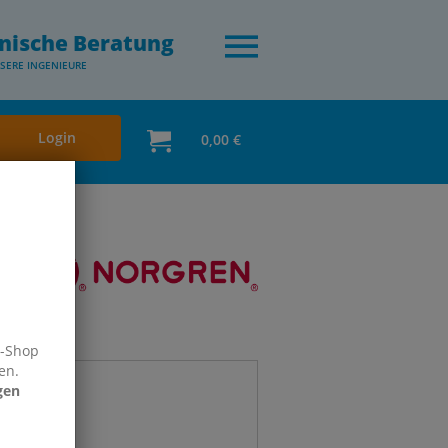
nische Beratung
SERE INGENIEURE
Login
0,00 €
e-Shop
en.
gen