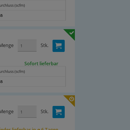
urchluss (scfm)
55
Menge
Stk.
Sofort lieferbar
urchluss (scfm)
55
Menge
Stk.
eder lieferbar in ⌀ 6 Tagen