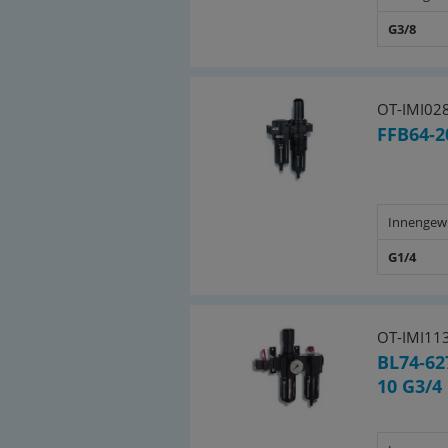
G3/8
OT-IMI02
FFB64-2
Innengew
G1/4
OT-IMI11
BL74-62
10 G3/4