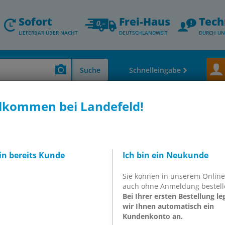
Sofort
Frei-Haus
Tech
LIEFERBAR ÜBER NACHT
DEUTSCHLANDWEIT
DURCH UN
Suche
Schnelleingabe
lkommen bei Landefeld!
(FRL)
Wartungseinheiten
iten
bin bereits Kunde
Ich bin ein Neukunde
Sie können in unserem Onlin
auch ohne Anmeldung bestell
Bei Ihrer ersten Bestellung le
wir Ihnen automatisch ein
Kundenkonto an.