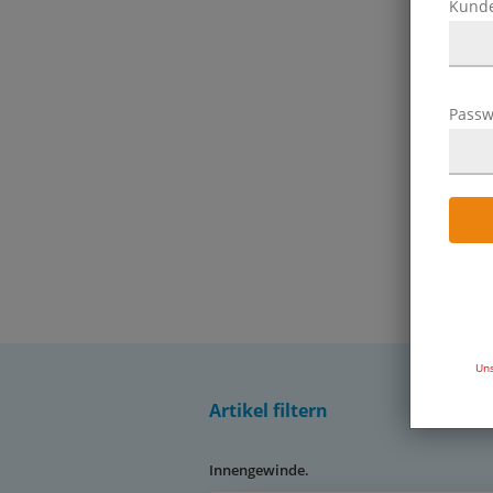
Kund
Passw
Uns
Artikel filtern
Innengewinde.