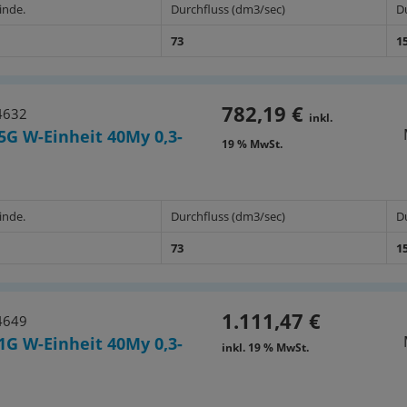
inde.
Durchfluss (dm3/sec)
D
73
1
782,19 €
4632
inkl.
5G W-Einheit 40My 0,3-
19 % MwSt.
inde.
Durchfluss (dm3/sec)
D
73
1
1.111,47 €
4649
1G W-Einheit 40My 0,3-
inkl. 19 % MwSt.