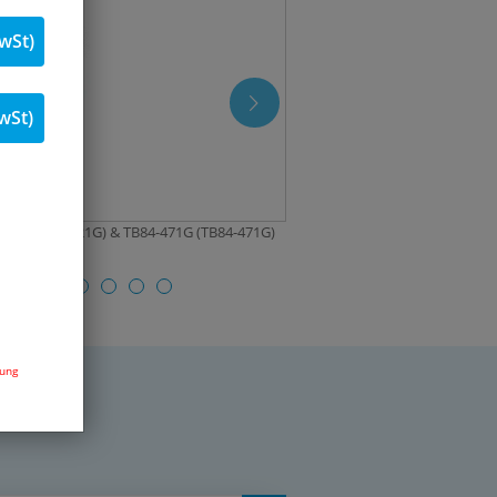
wSt)
wSt)
621G (TB84-621G) & TB84-471G (TB84-471G)
dung