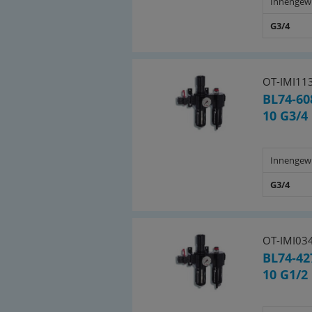
Innengew
G3/4
OT-IMI11
BL74-60
10 G3/4
Innengew
G3/4
OT-IMI03
BL74-42
10 G1/2