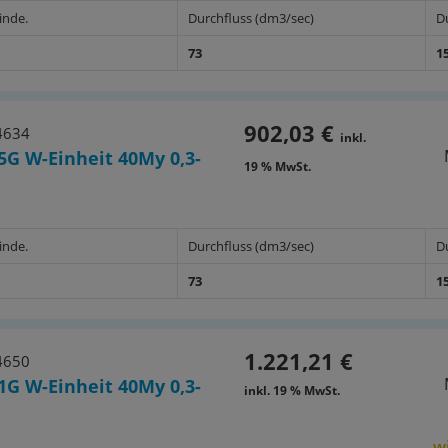
inde.
Durchfluss (dm3/sec)
D
73
1
902,03 €
4634
inkl.
5G W-Einheit 40My 0,3-
19 % MwSt.
inde.
Durchfluss (dm3/sec)
D
73
1
1.221,21 €
4650
1G W-Einheit 40My 0,3-
inkl. 19 % MwSt.
wi