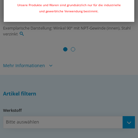
Unsere Produkte und Waren sind grundsätzlich nur für die industrielle
und gewerbliche Verwendung bestimmt.
Exemplarische Darstellung: Winkel 90° mit NPT-Gewinde (innen), Stahl
verzinkt
Mehr Informationen
*in Versuchen mit Hydrauliköl ermittelte Richtwerte mit 4-facher
Sicherheit, im Einzelfall bitte anfragen
Dokumente:
Artikel filtern
Katalogseite Atlas 9 (Seite 245y)
(PDF)
Werkstoff
Bitte auswählen