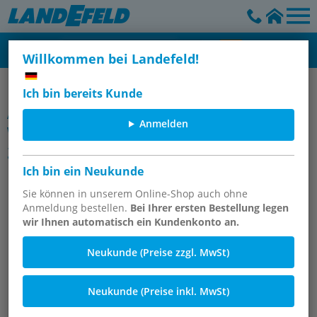
Willkommen bei Landefeld!
Winkelfittings
Ich bin bereits Kunde
Artikelgruppe
Anmelden
Winkel 90° mit NPT-Gewinde, bis
345 bar
Ich bin ein Neukunde
Sie können in unserem Online-Shop auch ohne
Anmeldung bestellen.
Bei Ihrer ersten Bestellung legen
wir Ihnen automatisch ein Kundenkonto an.
Neukunde (Preise zzgl. MwSt)
Neukunde (Preise inkl. MwSt)