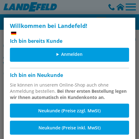
Willkommen bei Landefeld!
(Auslaufartikel) Steckanschlüsse aus Messing und Edelstahl (4-14
Ich bin bereits Kunde
mm)
Anmelden
Artikelgruppe
Winkelanschlüsse mit konischem
Gewinde (positionierbar)
Ich bin ein Neukunde
Sie können in unserem Online-Shop auch ohne
Anmeldung bestellen.
Bei Ihrer ersten Bestellung legen
wir Ihnen automatisch ein Kundenkonto an.
Neukunde (Preise zzgl. MwSt)
Neukunde (Preise inkl. MwSt)