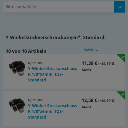
bis max. 60°C darf nur nach Freigabe der Rahmendaten durch
Bitte auswählen
uns verwendet werden)
Vorteile:
•große Produktvielfalt,
•hohe Dichtigkeit durch Lippendichtung,
Y-Winkelsteckverschraubungen*, Standard:
•lieferbar mit konischem, PTFE-beschichteten Gewinde oder mit
zylindrischem Gewinde mit gekammertem O-Ring
MwSt.
10 von 10 Artikeln
*Betriebsdruck: 10 bar, max. 60°C, Kunststoffkörper aus PBT
11,39 €
IQSYL 184
inkl. 19 %
Dokumente:
Y-Winkel-Steckanschluss
MwSt.
Katalogseite Atlas 9 (Seite 52)
R 1/8"x4mm, IQS-
Standard
(PDF)
Dokumentation: Entscheidungshilfe für die Auswahl
von IQS-Steckanschlüssen und passenden Schläuchen
(PDF)
12,58 €
IQSYL 186
inkl. 19 %
Y-Winkel-Steckanschluss
MwSt.
R 1/8"x6mm, IQS-
Standard