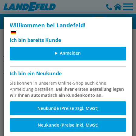
Willkommen bei Landefeld!
IQS-Steckanschlüsse für Standardanwendungen - Standard (3-
Ich bin bereits Kunde
16 mm)
Anmelden
Artikelgruppe
Y-Winkelsteckverschraubungen*,
Standard
Ich bin ein Neukunde
Sie können in unserem Online-Shop auch ohne
Anmeldung bestellen.
Bei Ihrer ersten Bestellung legen
wir Ihnen automatisch ein Kundenkonto an.
Neukunde (Preise zzgl. MwSt)
Neukunde (Preise inkl. MwSt)