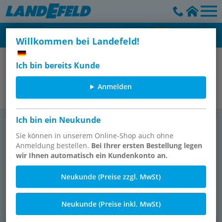
Willkommen bei Landefeld!
Aufbereitung
Ich bin bereits Kunde
Druckluftaufbereitung
Anmelden
Ich bin ein Neukunde
War­tungs­ein­hei­ten und Kom­po­
Ma­no­me­ter
TOPSELLER
nen­ten
Sie können in unserem Online-Shop auch ohne
Anmeldung bestellen.
Bei Ihrer ersten Bestellung legen
wir Ihnen automatisch ein Kundenkonto an.
Neukunde (Preise zzgl. MwSt)
Neukunde (Preise inkl. MwSt)
944 Ar­ti­kel
111 Ar­ti­kel