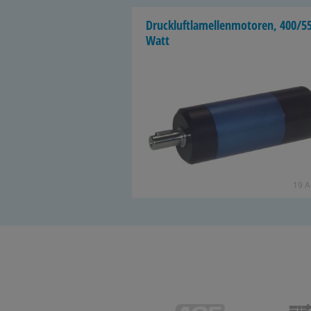
Druck­luft­la­mel­len­mo­to­ren, 400/5
Watt
19 Ar