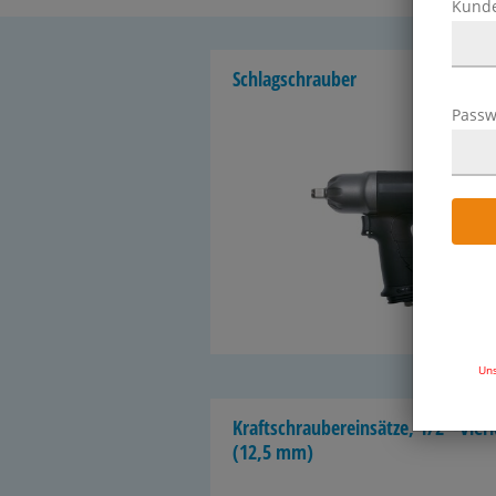
Kund
Schlag­schrau­ber
Passw
8 Ar
Uns
Kraft­schrau­ber­ein­sät­ze, 1/2"-​Vie
(12,5 mm)