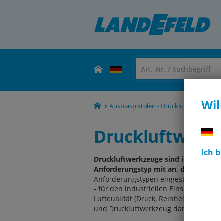
Wil
Ausblaspistolen - Druckluftwerkzeuge
Druckluftwerk
Ich 
Druckluftwerkzeuge sind in vielen, s
Anforderungstyp mit an, damit Sie das
Anforderungstypen eingestuft: NORMAL 
- für den industriellen Einsatz, BES
Luftqualität (Druck, Reinheit, Schmier
und Druckluftwerkzeug darf nicht zu l