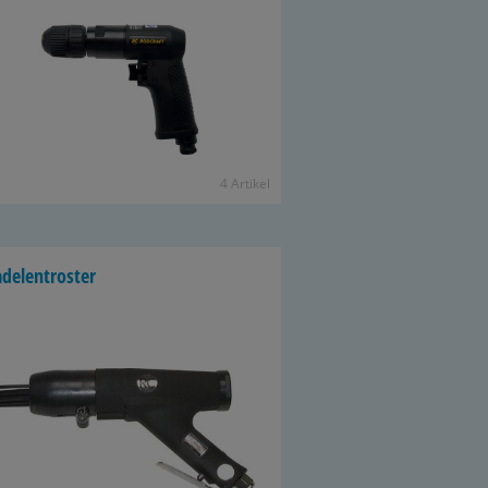
4 Ar­ti­kel
­del­en­tros­ter