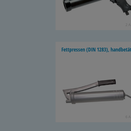
2 Ar
Fett­pres­sen (DIN 1283), hand­be­tä­
6 Ar