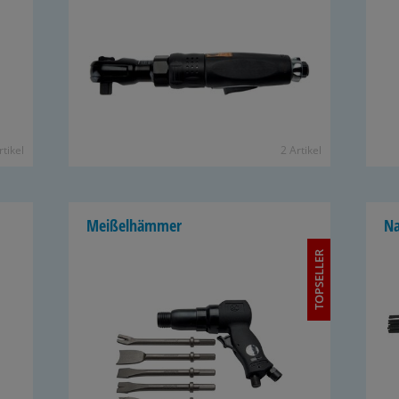
­ti­kel
2 Ar­ti­kel
Mei­ßel­häm­mer
Na
TOPSELLER