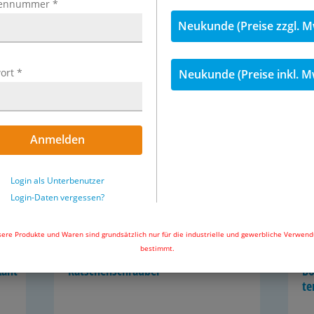
ennummer
*
Neukunde (Preise zzgl. M
Kraft­steck­nüs­se (Kraft­schrau­ber­ein­
Kr
sät­ze)-Sets, für Schlag­schrau­ber
sä
ort
*
Neukunde (Preise inkl. M
Anmelden
Login als Unterbenutzer
Login-Daten vergessen?
­ti­kel
6 Ar­ti­kel
ere Produkte und Waren sind grundsätzlich nur für die industrielle und gewerbliche Verwen
bestimmt.
rkant
Rat­schen­schrau­ber
Bo
te