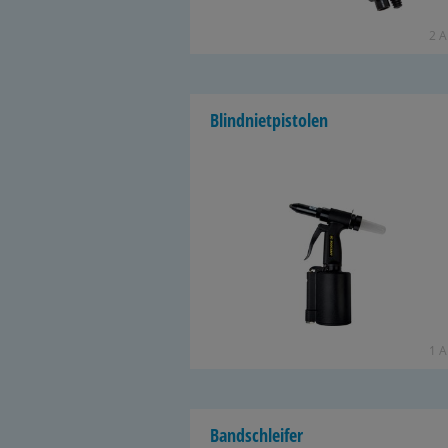
2 Ar
Blind­niet­pis­to­len
1 Ar
Band­schlei­fer