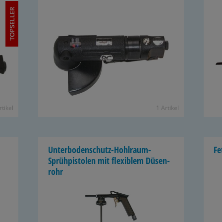
TOPSELLER
­ti­kel
1 Ar­ti­kel
Unterbodenschutz-​Hohlraum-
Fe
Sprühpistolen mit fle­xi­blem Dü­sen­
rohr