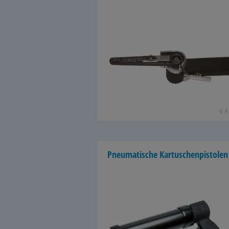
6 Ar
Pneu­ma­ti­sche Kar­tu­schen­pis­to­len