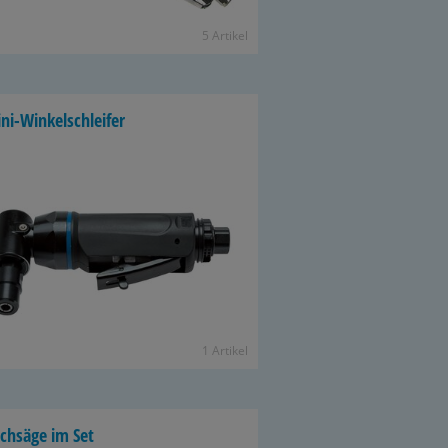
5 Ar­ti­kel
ni-​Winkelschleifer
1 Ar­ti­kel
ich­sä­ge im Set