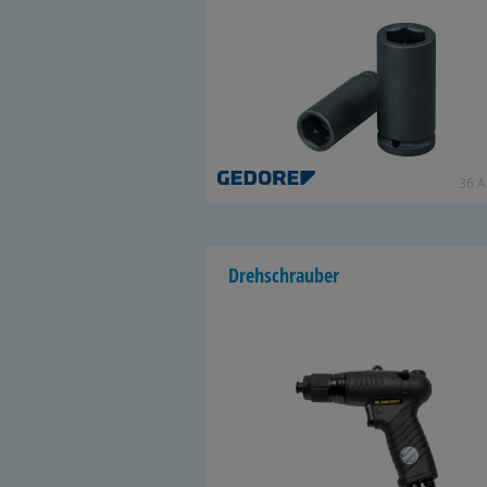
36 Ar
Dreh­schrau­ber