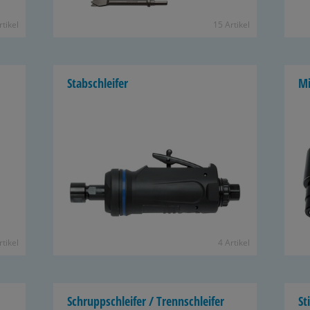
­ti­kel
15 Ar­ti­kel
Stab­schlei­fer
Mi
­ti­kel
4 Ar­ti­kel
Schrupp­schlei­fer / Trenn­schlei­fer
St