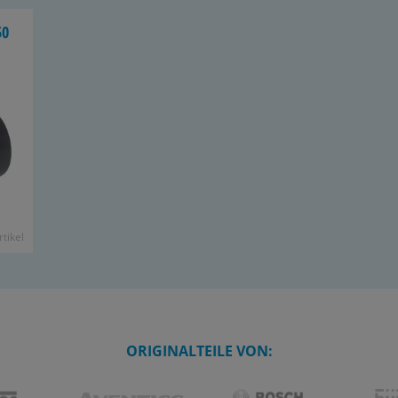
50
­ti­kel
ORIGINALTEILE VON: