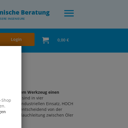
nische Beratung
SERE INGENIEURE
Login
0,00 €
geben bei jedem Werkzeug einen
werkzeuge sind in vier
e-Shop
 leichten industriellen Einsatz, HOCH
en.
dauer hängt entscheidend von der
gen
luft. Die Schlauchleitung zwischen Öler