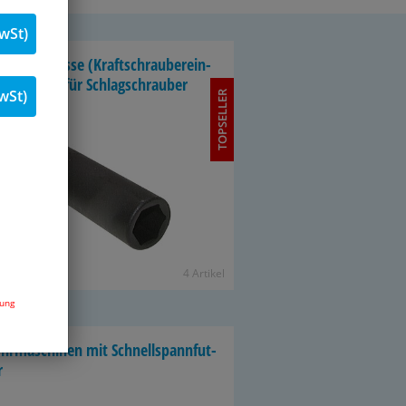
wSt)
aft­steck­nüs­se (Kraft­schrau­ber­ein­
t­ze), lang, für Schlag­schrau­ber
wSt)
TOPSELLER
4 Ar­ti­kel
dung
hr­ma­schi­nen mit Schnell­spann­fut­
r