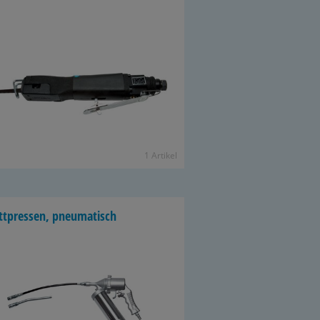
1 Ar­ti­kel
tt­pres­sen, pneu­ma­tisch