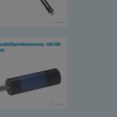
2 Ar­ti­kel
uck­luft­la­mel­len­mo­to­ren, 180/300
att
23 Ar­ti­kel