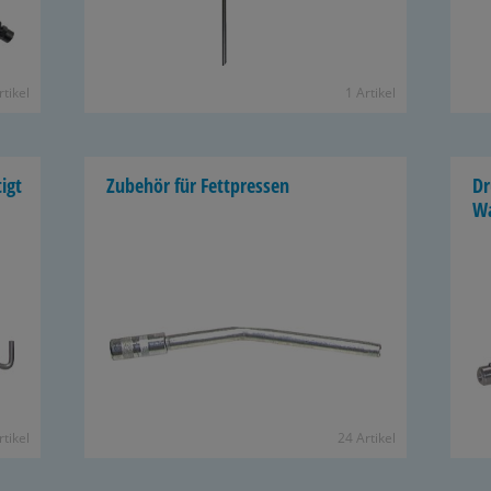
­ti­kel
1 Ar­ti­kel
tigt
Zu­be­hör für Fett­pres­sen
Dr
W
­ti­kel
24 Ar­ti­kel