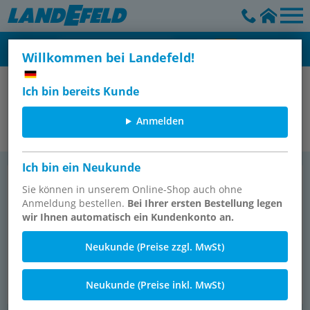
Willkommen bei Landefeld!
IMI Norgren
Ich bin bereits Kunde
Druckschalter
Anmelden
Ich bin ein Neukunde
Elek­tro­me­cha­nisch
Elek­tro­ni­sche Druck­schal­ter und -​
sensoren
Sie können in unserem Online-Shop auch ohne
Anmeldung bestellen.
Bei Ihrer ersten Bestellung legen
wir Ihnen automatisch ein Kundenkonto an.
Neukunde (Preise zzgl. MwSt)
Neukunde (Preise inkl. MwSt)
11 Ar­ti­kel
4 Ar­ti­kel