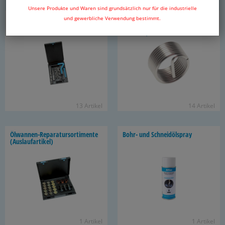
Unsere Produkte und Waren sind grundsätzlich nur für die industrielle
Gewinde-​Reparatursortimente
Gewinde-​Reparaturcoils (Ge­win­
und gewerbliche Verwendung bestimmt.
für me­tri­sche & zöl­li­ge Ge­win­de,
de­ein­sät­ze) für me­tri­sche & zöl­li­ge
DIN 8140
Ge­win­de, DIN 8140
13 Ar­ti­kel
14 Ar­ti­kel
Ölwannen-​Reparatursortimente
Bohr- und Schneid­öl­spray
(Aus­lauf­ar­ti­kel)
1 Ar­ti­kel
1 Ar­ti­kel