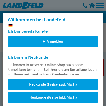
Willkommen bei Landefeld!
Ausblaspistolen - Druckluftwerkzeuge - Werkzeuge
Ich bin bereits Kunde
Gewindereparatur
Anmelden
Ich bin ein Neukunde
Ge­win­de­fei­len
Schrau­ben­aus­dre­her (Links­aus­
TOPSELLER
dre­her)
Sie können in unserem Online-Shop auch ohne
Anmeldung bestellen.
Bei Ihrer ersten Bestellung legen
wir Ihnen automatisch ein Kundenkonto an.
Neukunde (Preise zzgl. MwSt)
Neukunde (Preise inkl. MwSt)
2 Ar­ti­kel
11 Ar­ti­kel