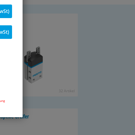
wSt)
n­kel­grei­fer
wSt)
32 Ar­ti­kel
dung
­ap­ti­ve Grei­fer