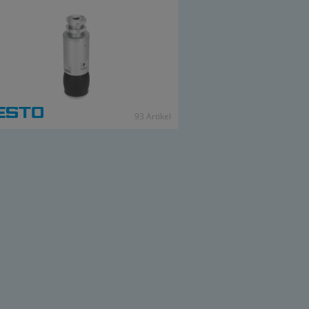
93 Ar­ti­kel