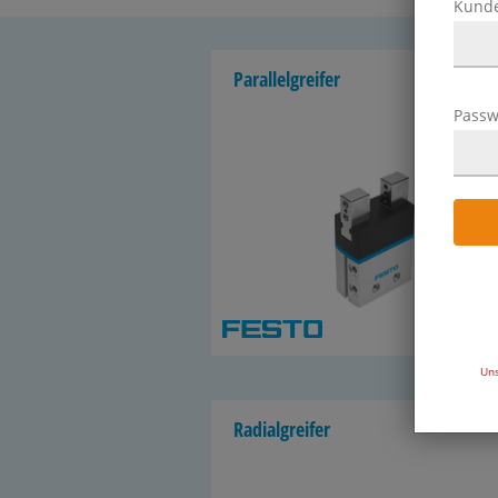
Kund
Par­al­lel­grei­fer
Passw
333 Ar­
Uns
Ra­di­al­g­rei­fer