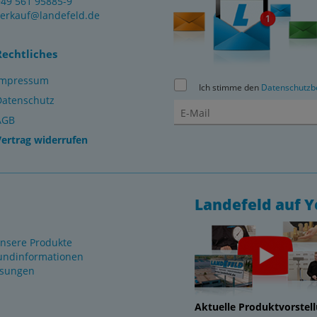
+49 561 95885-9
verkauf@landefeld.de
Rechtliches
Impressum
Ich stimme den
Datenschutzb
Datenschutz
AGB
Vertrag widerrufen
Landefeld auf 
nsere Produkte
undinformationen
ösungen
Aktuelle Produktvorstel