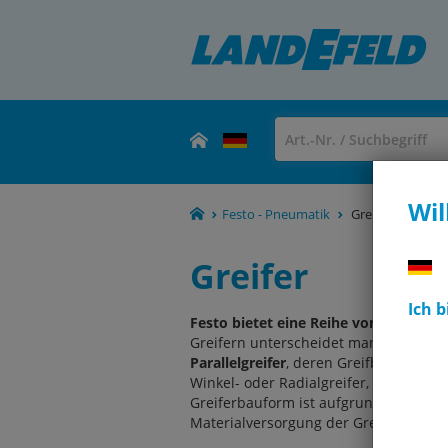
Wil
Festo - Pneumatik
Greifer
Greifer
Ich 
Festo bietet eine Reihe von pneumati
Greifern unterscheidet man nach dem G
Parallelgreifer
, deren Greifbewegung d
Winkel- oder Radialgreifer, die das 
Greiferbauform ist aufgrund seiner ei
Materialversorgung der Greifer benö