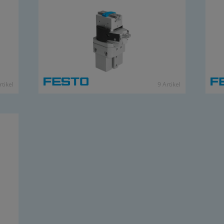
­ti­kel
9 Ar­ti­kel