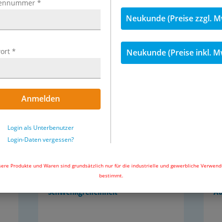
ennummer
*
Neukunde (Preise zzgl. M
Drei­punkt­grei­fer
Wi
ort
*
Neukunde (Preise inkl. M
TOPSELLER
Anmelden
Login als Unterbenutzer
Login-Daten vergessen?
ti­kel
51 Ar­ti­kel
ere Produkte und Waren sind grundsätzlich nur für die industrielle und gewerbliche Verwen
bestimmt.
Schwenk­greif­ein­heit
Ad