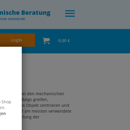
nische Beratung
SERE INGENIEURE
Login
0,00 €
ungen an. Bei den mechanischen
lastischen Balgs greifen,
e-Shop
m Greifen das Objekt zentrieren und
en.
ie mit Abstand am meisten verwendete
gen
ie Vereinzelung der