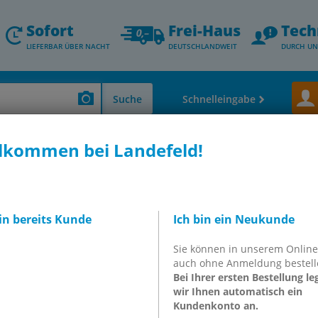
Sofort
Frei-Haus
Tech
LIEFERBAR ÜBER NACHT
DEUTSCHLANDWEIT
DURCH UN
Suche
Schnelleingabe
lkommen bei Landefeld!
bin bereits Kunde
Ich bin ein Neukunde
schen und elektrischen Greifern
für die verschiedensten Anwend
reifprinzip. Es gibt Balggreifer, die durch die Verformung eines e
Sie können in unserem Onlin
urch parallel bewegende Finger erfolgt, Dreipunktgreifer, die bei
auch ohne Anmeldung bestell
Greifobjekt durch eine Schwenkbewegung der Greiffinger halten. D
Bei Ihrer ersten Bestellung le
nfachen Geometrie die der Parallelgreifer.
Vereinzeler
werden für d
wir Ihnen automatisch ein
tigt und runden das Programm ab.
Kundenkonto an.