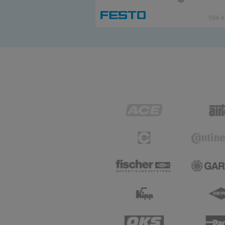
504 Ar­