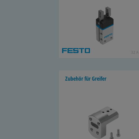
32 Ar
Zu­be­hör für Grei­fer