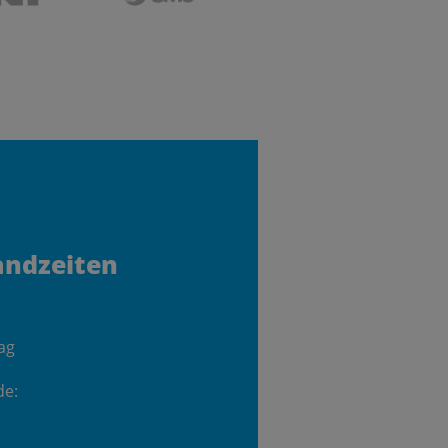
andzeiten
ag
de: