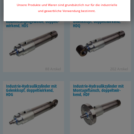
31 Ar­ti­kel
43 Ar­ti­kel
Unsere Produkte und Waren sind grundsätzlich nur für die industrielle
und gewerbliche Verwendung bestimmt.
Industrie-​Hydraulikzylinder mit
Industrie-​Hydraulikzylinder mit
Kol­ben­stan­gen­ge­win­de, dop­pelt­
Ge­lenk­kopf, dop­pelt­wir­kend,
wir­kend, HDS
HDQ
88 Ar­ti­kel
202 Ar­ti­kel
Industrie-​Hydraulikzylinder mit
Industrie-​Hydraulikzylinder mit
Ge­lenk­kopf, dop­pelt­wir­kend,
Mon­ta­ge­flansch, dop­pelt­wir­
HDG
kend, HDF