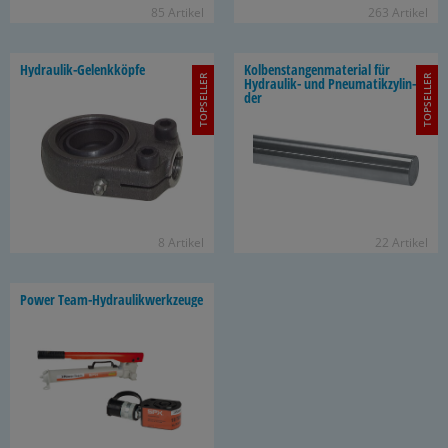
85 Ar­ti­kel
263 Ar­ti­kel
Hydraulik-​Gelenkköpfe
Kol­ben­stan­gen­ma­te­ri­al für
TOPSELLER
TOPSELLER
Hydraulik-​ und Pneu­ma­tik­zy­lin­
der
8 Ar­ti­kel
22 Ar­ti­kel
Power Team-​Hydraulikwerkzeuge