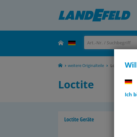
Wil
weitere Originalteile
Loctite
Loctite
Ich 
Loc­ti­te Ge­rä­te