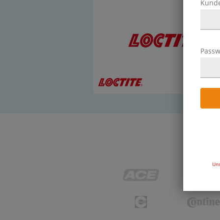
Kund
Passw
86 Ar
Uns