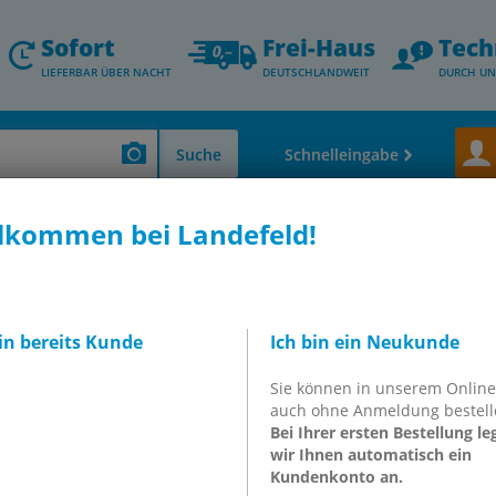
Sofort
Frei-Haus
Tech
LIEFERBAR ÜBER NACHT
DEUTSCHLANDWEIT
DURCH UN
Suche
Schnelleingabe
lkommen bei Landefeld!
bin bereits Kunde
Ich bin ein Neukunde
Sie können in unserem Onlin
auch ohne Anmeldung bestell
Loc­ti­te Kleb­stof­fe
Bei Ihrer ersten Bestellung le
wir Ihnen automatisch ein
Kundenkonto an.