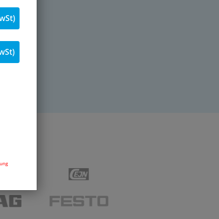
wSt)
wSt)
dung