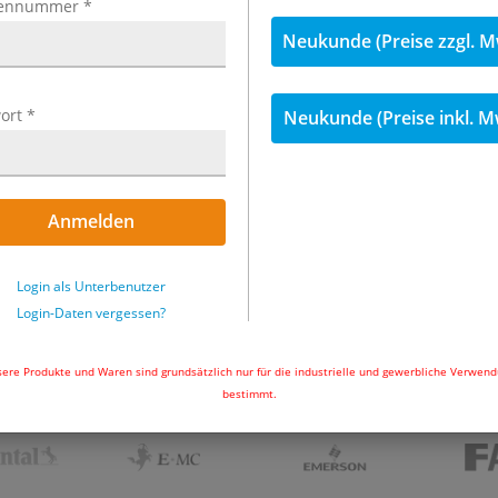
ennummer
*
Neukunde (Preise zzgl. M
ort
*
Neukunde (Preise inkl. M
­ti­kel
241 Ar­ti­kel
Anmelden
Login als Unterbenutzer
Login-Daten vergessen?
ORIGINALTEILE VON:
ere Produkte und Waren sind grundsätzlich nur für die industrielle und gewerbliche Verwen
bestimmt.