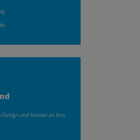
ag
de:
and
m Design und Namen an Ihre