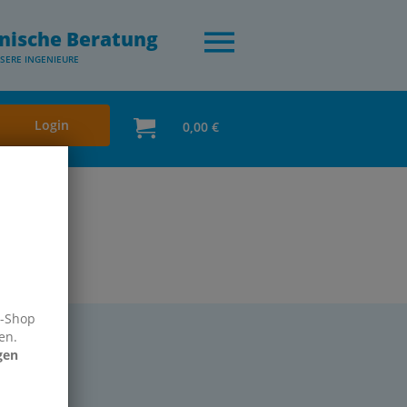
nische Beratung
SERE INGENIEURE
Login
0,00 €
e-Shop
en.
gen