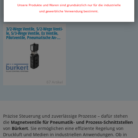
Unsere Produkte und Waren sind grundsätzlich nur für die industrielle
1 Ar­ti­kel
81 Ar­ti­kel
und gewerbliche Verwendung bestimmt.
3/2-​Wege Ven­ti­le, 5/2-​Wege Ven­ti­
le, 5/3-​Wege Ven­ti­le, Ex Ven­ti­le,
Pi­lot­ven­ti­le, Pneu­ma­ti­sche An­
steue­rung
67 Ar­ti­kel
Präzise Steuerung und zuverlässige Prozesse – dafür stehen
die
Magnetventile für Pneumatik- und Prozess-Schnittstellen
von
Bürkert
. Sie ermöglichen eine effiziente Regelung von
Druckluft und Medien in industriellen Anwendungen. Ob in