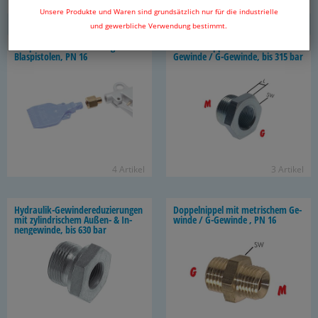
3 Ar­ti­kel
54 Ar­ti­kel
Unsere Produkte und Waren sind grundsätzlich nur für die industrielle
und gewerbliche Verwendung bestimmt.
Ad­ap­ter für Dü­sen­mon­ta­ge in
Re­du­zier­nip­pel mit me­tri­schem
Blas­pis­to­len, PN 16
Ge­win­de / G-​Gewinde, bis 315 bar
4 Ar­ti­kel
3 Ar­ti­kel
Hydraulik-​Gewindereduzierungen
Dop­pel­nip­pel mit me­tri­schem Ge­
mit zy­lin­dri­schem Außen-​ & In­
win­de / G-​Gewinde , PN 16
nen­ge­win­de, bis 630 bar