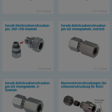
262 Ar­ti­kel
157 Ar­ti­kel
Ge­ra­de Ein­schraub­ver­schrau­bun­
Ge­ra­de Auf­schraub­ver­schrau­bun­
gen, UNF-/UN-​Gewinde
gen mit In­nen­ge­win­de, me­trisch
59 Ar­ti­kel
91 Ar­ti­kel
Ge­ra­de Auf­schraub­ver­schrau­bun­
Ma­no­me­ter­ver­schrau­bun­gen (An­
gen mit In­nen­ge­win­de, G-​
schluss­ver­schrau­bung für Rohr)
Gewinde