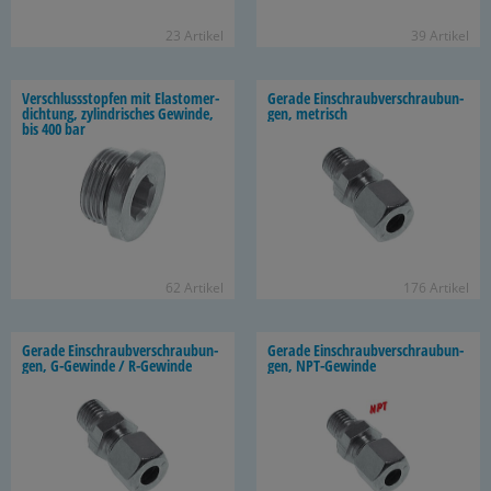
23 Ar­ti­kel
39 Ar­ti­kel
Ver­schluss­stop­fen mit Elas­to­mer­
Ge­ra­de Ein­schraub­ver­schrau­bun­
dich­tung, zy­lin­dri­sches Ge­win­de,
gen, me­trisch
bis 400 bar
62 Ar­ti­kel
176 Ar­ti­kel
Ge­ra­de Ein­schraub­ver­schrau­bun­
Ge­ra­de Ein­schraub­ver­schrau­bun­
gen, G-​Gewinde / R-​Gewinde
gen, NPT-​Gewinde