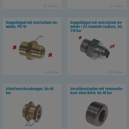
81 Ar­ti­kel
5 Ar­ti­kel
Dop­pel­nip­pel mit me­tri­schem Ge­
Dop­pel­nip­pel mit me­tri­schem Ge­
win­de, PN 16
win­de / JIC-​Gewinde (außen), bis
310 bar
4 Ar­ti­kel
27 Ar­ti­kel
Schott­ver­schrau­bun­gen, bis 40
Ver­schluss­stop­fen mit In­nen­sechs­
bar
kant ohne Bund, bis 40 bar