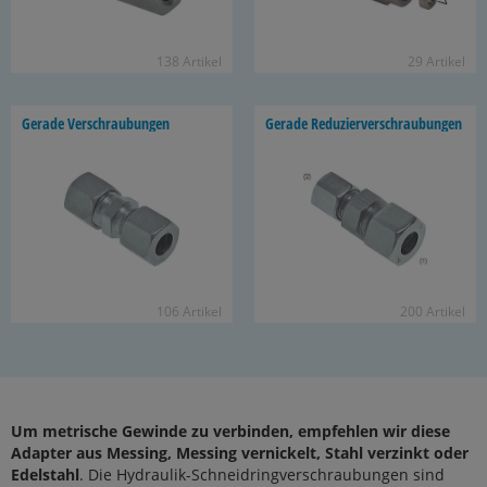
138 Ar­ti­kel
29 Ar­ti­kel
Ge­ra­de Ver­schrau­bun­gen
Ge­ra­de Re­du­zier­ver­schrau­bun­gen
106 Ar­ti­kel
200 Ar­ti­kel
Um metrische Gewinde zu verbinden, empfehlen wir diese
Adapter aus Messing, Messing vernickelt, Stahl verzinkt oder
Edelstahl
. Die Hydraulik-Schneidringverschraubungen sind