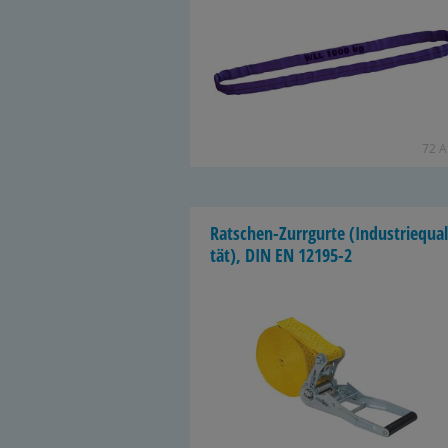
72 Ar
Ratschen-​Zurrgurte (In­dus­trie­qua­l
tät), DIN EN 12195-​2