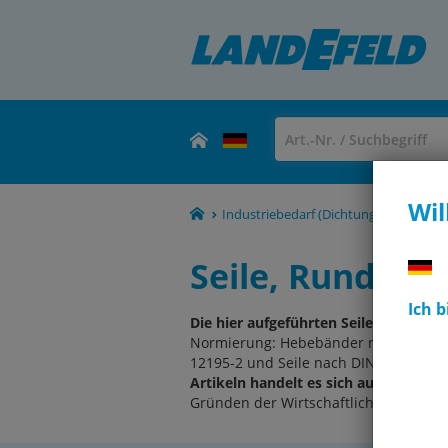
Wil
Industriebedarf (Dichtungen, Schmierm
Seile, Rundsch
Ich 
Die hier aufgeführten Seile, Kordeln 
Normierung: Hebebänder nach DIN EN 
12195-2 und Seile nach DIN EN 699 in
Artikeln handelt es sich ausschließli
Gründen der Wirtschaftlichkeit nur G