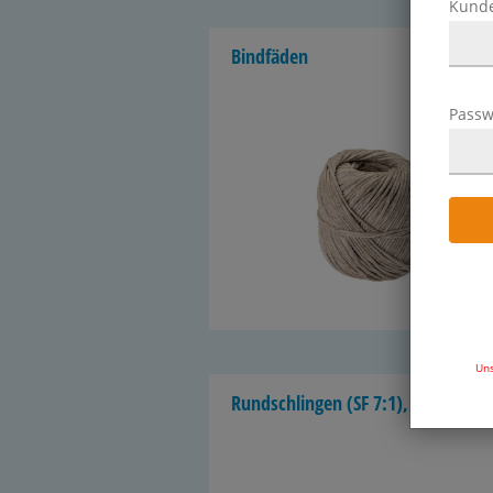
Kund
Bind­fä­den
Passw
4 Ar
Uns
Rund­sch­lin­gen (SF 7:1), DIN EN 14