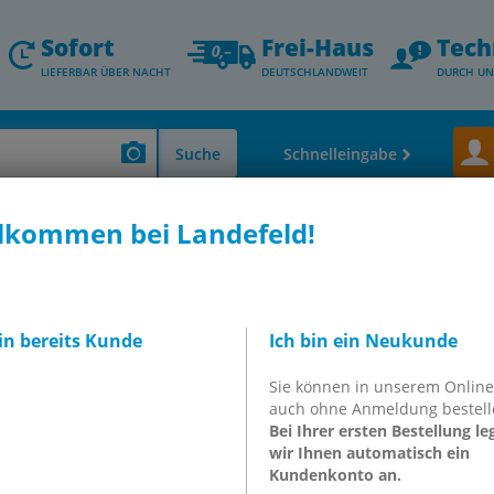
Sofort
Frei-Haus
Tech
LIEFERBAR ÜBER NACHT
DEUTSCHLANDWEIT
DURCH UN
Suche
Schnelleingabe
lkommen bei Landefeld!
ittel, Wälzlager, Riemen, Klebstoffe, Normteile & andere)
Seile, Rundsch
lingen, Hebebänder & Zurr
bin bereits Kunde
Ich bin ein Neukunde
und Hebezeuge setzen wir bei unserer täglichen Arbeit selbst ein.
1492-1, Rundschlingen nach DIN EN 1492-2, Zurrgurte (Ratschen
Sie können in unserem Onlin
 vielen verschiedenen, oft auch minderwertigen, Qualitäten angeb
auch ohne Anmeldung bestell
ch um von uns geprüfte Industriequalitäten.
Bei den Bindfäden, Po
Bei Ihrer ersten Bestellung le
roßknäule und komplette Rollen & Spulen an.
wir Ihnen automatisch ein
Kundenkonto an.