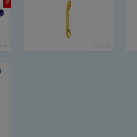
­ti­kel
55 Ar­ti­kel
i­