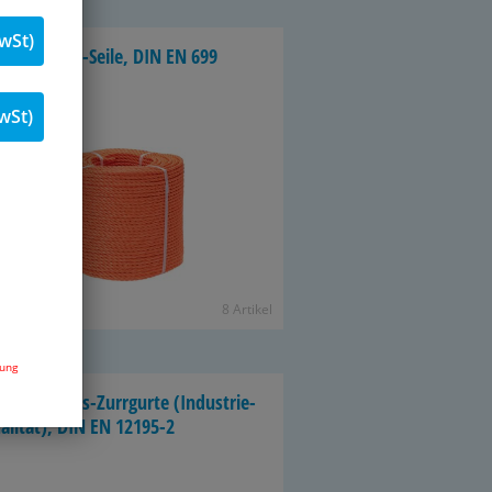
wSt)
lypropylen-​Seile, DIN EN 699
wSt)
8 Ar­ti­kel
dung
emmschloss-​Zurrgurte (In­dus­trie­
a­li­tät), DIN EN 12195-​2