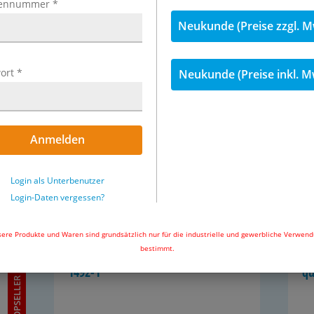
ennummer
*
Neukunde (Preise zzgl. M
Po­ly­kor­deln
Po
ort
*
Neukunde (Preise inkl. M
Anmelden
Login als Unterbenutzer
­ti­kel
Login-Daten vergessen?
5 Ar­ti­kel
ere Produkte und Waren sind grundsätzlich nur für die industrielle und gewerbliche Verwen
bestimmt.
92-​2
He­be­bän­der 2-​lagig (SF 7:1), DIN EN
Kl
1492-​1
qu
TOPSELLER