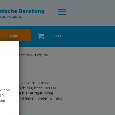
nische Beratung
SERE INGENIEURE
Login
0,00 €
lingen, Hebebänder & Zurrgurte
gurte
Diese Produkte werden trotz
 und Klemmschloss) nach DIN EN
e-Shop
oten.
Bei den hier aufgeführten
en.
lykordeln und Seilen, bieten wir aus
gen