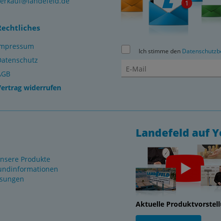
verkauf@landefeld.de
Rechtliches
Impressum
Ich stimme den
Datenschutzb
Datenschutz
AGB
Vertrag widerrufen
Landefeld auf 
nsere Produkte
undinformationen
ösungen
Aktuelle Produktvorstel