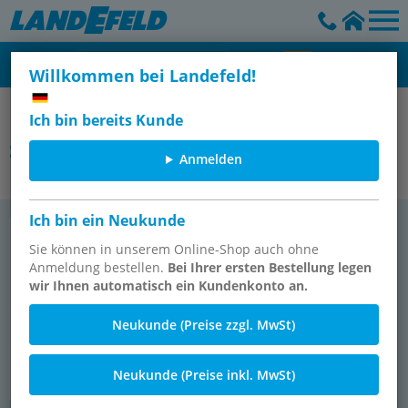
Willkommen bei Landefeld!
Aventics - Pneumatik
Ich bin bereits Kunde
Sensoren
Anmelden
Ich bin ein Neukunde
Sen­so­ren
Sie können in unserem Online-Shop auch ohne
Anmeldung bestellen.
Bei Ihrer ersten Bestellung legen
wir Ihnen automatisch ein Kundenkonto an.
Neukunde (Preise zzgl. MwSt)
Neukunde (Preise inkl. MwSt)
216 Ar­ti­kel