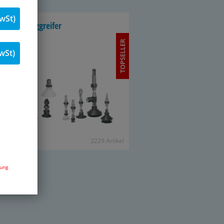
wSt)
kuum-​Sauggreifer
TOPSELLER
wSt)
2229 Ar­ti­kel
dung