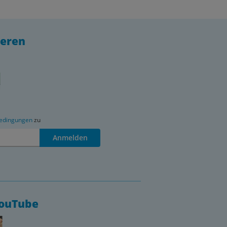
ieren
edingungen
zu
Anmelden
YouTube