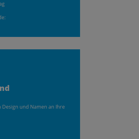
ag
de:
and
m Design und Namen an Ihre