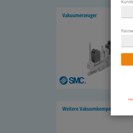
Kund
Va­ku­um­er­zeu­ger
Passw
31 Ar
Uns
Wei­te­re Va­ku­um­kom­po­nen­ten