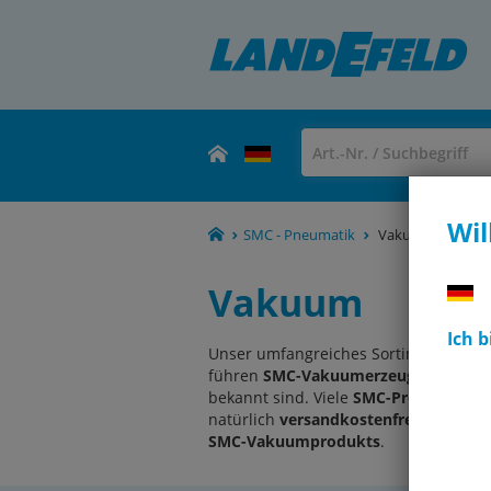
Wil
SMC - Pneumatik
Vakuum
Vakuum
Ich 
Unser umfangreiches Sortiment an
S
führen
SMC-Vakuumerzeuger, Vakuumf
bekannt sind. Viele
SMC-Produkte
si
natürlich
versandkostenfrei
innerhal
SMC-Vakuumprodukts
.