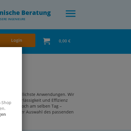
nische Beratung
SERE INGENIEURE
Login
0,00 €
unterschiedlichste Anwendungen. Wir
ihre Zuverlässigkeit und Effizienz
e-Shop
versenden noch am selben Tag –
en.
 gerne bei der Auswahl des passenden
gen