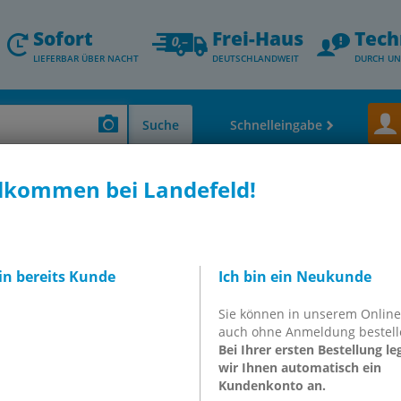
Sofort
Frei-Haus
Tech
LIEFERBAR ÜBER NACHT
DEUTSCHLANDWEIT
DURCH UN
Suche
Schnelleingabe
lkommen bei Landefeld!
bin bereits Kunde
Ich bin ein Neukunde
MC-Vakuumkomponenten
bietet maßgeschneiderte Lösungen für 
ilter, Sauggreifer
und weitere hochwertige Komponenten, die für 
Sie können in unserem Onlin
nd
sofort ab Lager verfügbar
. Bestellen Sie bis
21:00 Uhr
, und wir 
auch ohne Anmeldung bestell
b Deutschlands. Unser
technisches Vertriebsteam
unterstützt Sie
Bei Ihrer ersten Bestellung le
wir Ihnen automatisch ein
Kundenkonto an.