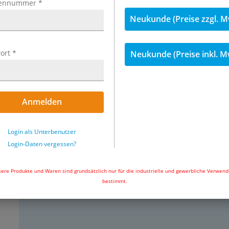
ennummer
*
Neukunde (Preise zzgl. M
Va­ku­um­fil­ter
Va
ort
*
Neukunde (Preise inkl. M
Anmelden
Login als Unterbenutzer
­ti­kel
Login-Daten vergessen?
23 Ar­ti­kel
ere Produkte und Waren sind grundsätzlich nur für die industrielle und gewerbliche Verwen
bestimmt.