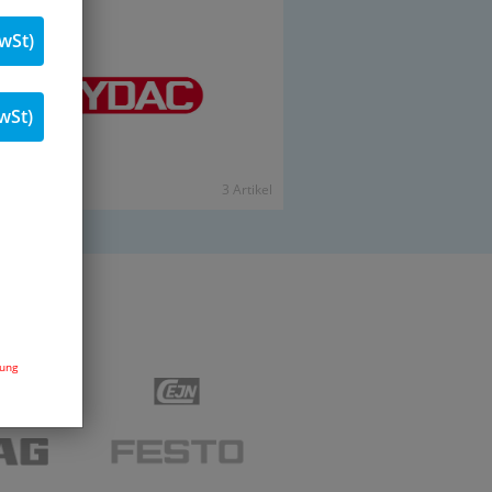
wSt)
wSt)
3 Ar­ti­kel
dung