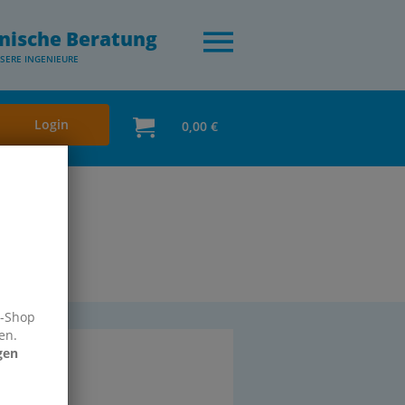
nische Beratung
SERE INGENIEURE
Login
0,00 €
e-Shop
en.
satz­tei­le
gen