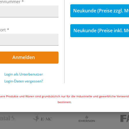
TOPSELLER
ennummer
*
Neukunde (Preise zzgl. M
ort
*
Neukunde (Preise inkl. M
­ti­kel
15 Ar­ti­kel
Anmelden
Login als Unterbenutzer
Login-Daten vergessen?
ORIGINALTEILE VON:
ere Produkte und Waren sind grundsätzlich nur für die industrielle und gewerbliche Verwen
bestimmt.