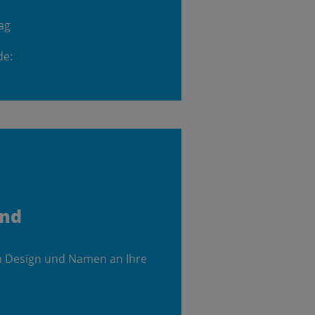
ag
de:
and
m Design und Namen an Ihre