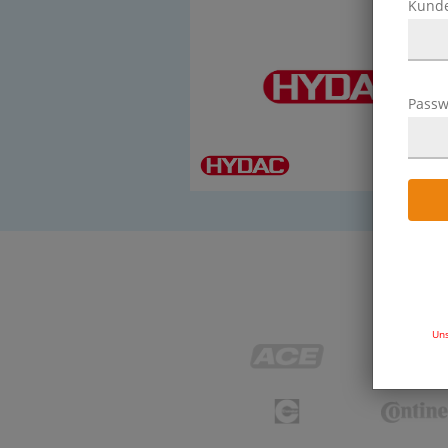
Kund
Passw
3 Ar
Uns