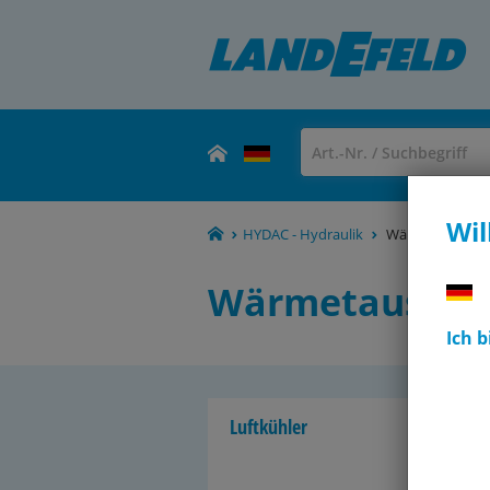
Wil
HYDAC - Hydraulik
Wärmetauscher,
Wärmetauscher
Ich 
Luft­küh­ler