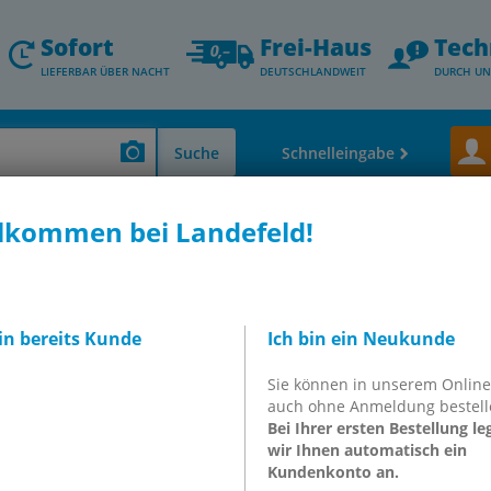
Sofort
Frei-Haus
Tech
LIEFERBAR ÜBER NACHT
DEUTSCHLANDWEIT
DURCH UN
Suche
Schnelleingabe
lkommen bei Landefeld!
 Kühler
, Kühler
bin bereits Kunde
Ich bin ein Neukunde
Sie können in unserem Onlin
auch ohne Anmeldung bestell
Plat­ten­wär­me­tau­scher
Er­
Bei Ihrer ersten Bestellung le
wir Ihnen automatisch ein
Kundenkonto an.