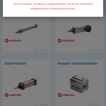
Unsere Produkte und Waren sind grundsätzlich nur für die industrielle
Edel­stahl­zy­lin­der
In­te­grier­te Zylinder-​
und gewerbliche Verwendung bestimmt.
Ventilkombination IVAC
228 Ar­ti­kel
75 Ar­ti­kel
Klas­sik Pro­duk­te
Kompakt-​ und Kurz­hub­zy­lin­der
511 Ar­ti­kel
1192 Ar­ti­kel