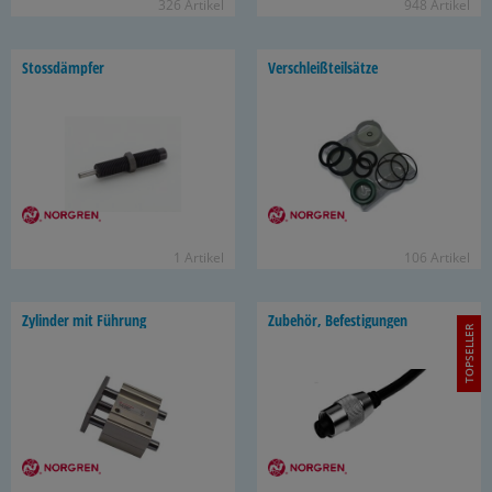
326 Ar­ti­kel
948 Ar­ti­kel
Stoss­dämp­fer
Ver­schleiß­teil­sät­ze
1 Ar­ti­kel
106 Ar­ti­kel
Zy­lin­der mit Füh­rung
Zu­be­hör, Be­fes­ti­gun­gen
TOPSELLER