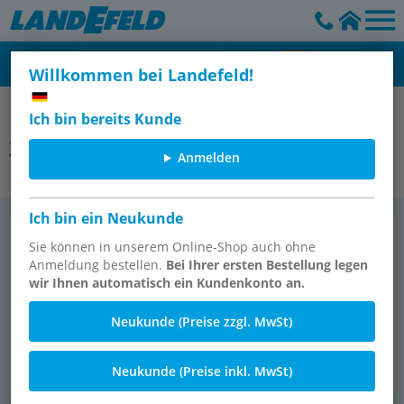
Willkommen bei Landefeld!
IMI Norgren
Ich bin bereits Kunde
Zylinder/Antriebe
Anmelden
Ich bin ein Neukunde
Balg­zy­lin­der
Dreh­an­trie­be
Sie können in unserem Online-Shop auch ohne
Anmeldung bestellen.
Bei Ihrer ersten Bestellung legen
wir Ihnen automatisch ein Kundenkonto an.
Neukunde (Preise zzgl. MwSt)
Neukunde (Preise inkl. MwSt)
30 Ar­ti­kel
47 Ar­ti­kel