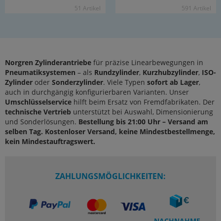
51 Ar­ti­kel
591 Ar­ti­kel
Norgren Zylinderantriebe
für präzise Linearbewegungen in
Pneumatiksystemen
– als
Rundzylinder
,
Kurzhubzylinder
,
ISO-
Zylinder
oder
Sonderzylinder
. Viele Typen
sofort ab Lager
,
auch in durchgängig konfigurierbaren Varianten. Unser
Umschlüsselservice
hilft beim Ersatz von Fremdfabrikaten. Der
technische Vertrieb
unterstützt bei Auswahl, Dimensionierung
und Sonderlösungen.
Bestellung bis 21:00 Uhr – Versand am
selben Tag. Kostenloser Versand, keine Mindestbestellmenge,
kein Mindestauftragswert.
ZAHLUNGSMÖGLICHKEITEN:
NACHNAHME