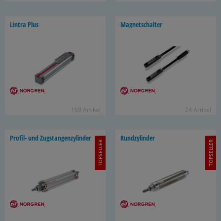
Lin­tra Plus
Ma­gnet­schal­ter
169 Ar­ti­kel
24 Ar­ti­kel
Profil-​ und Zug­stan­gen­zy­lin­der
Rund­zy­lin­der
TOPSELLER
TOPSELLER