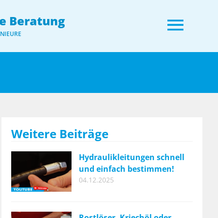
e Beratung
ENIEURE
Weitere Beiträge
Hydraulikleitungen schnell
und einfach bestimmen!
04.12.2025
Rostlöser, Kriechöl oder