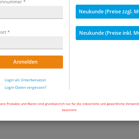
ennummer
*
Sie unsere
Neukunde (Preise zzgl. M
Diese basi
jedoch gan
ort
*
Neukunde (Preise inkl. M
Bedingung
einem ber
Kunden an
definieren
Anmelden
geht direk
Paketaufkl
Login als Unterbenutzer
Ihren Kon
Login-Daten vergessen?
nur noch d
Sie mit un
ere Produkte und Waren sind grundsätzlich nur für die industrielle und gewerbliche Verwen
bestimmt.
eCommerc