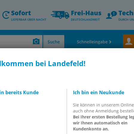
Sofort
Frei-Haus
Tech
LIEFERBAR ÜBER NACHT
DEUTSCHLANDWEIT
DURCH UN
Suche
Schnelleingabe
lkommen bei Landefeld!
SiS: Unser Whitelabel-Shop 
Online-Business!
bin bereits Kunde
Ich bin ein Neukunde
Sie können in unserem Onlin
Sie wollen
auch ohne Anmeldung bestell
eröffnen u
Bei Ihrer ersten Bestellung le
wir Ihnen automatisch ein
Übersichtl
Kundenkonto an.
und 24h-L