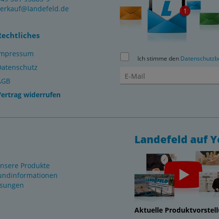
verkauf@landefeld.de
Rechtliches
Impressum
Ich stimme den
Datenschutzb
Datenschutz
AGB
Vertrag widerrufen
Landefeld auf 
nsere Produkte
undinformationen
ösungen
Aktuelle Produktvorstel