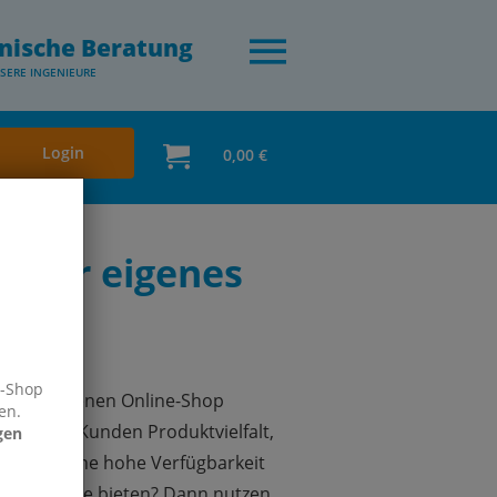
nische Beratung
SERE INGENIEURE
Login
0,00 €
– Ihr eigenes
e-Shop
 Ihren eigenen Online-Shop
en.
nd Ihren Kunden Produktvielfalt,
gen
ichkeit, eine hohe Verfügbarkeit
ieferservice bieten? Dann nutzen