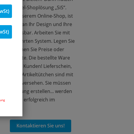
 Whitelabel-Shoplösung „SiS“.
wSt)
ert auf unserem Online-Shop, ist
z flexibel an Ihr Design und Ihre
wSt)
en anpassbar. Arbeiten Sie mit
eits bewährten System. Legen Sie
, bestimmen Sie Preise oder
 Sie Rabatte. Die bestellte Ware
t zu Ihrem Kunden! Lieferschein,
eber und Artikeltütchen sind mit
taktdaten versehen. Sie müssen
ie Rechnung erstellen... werden
serer Hilfe erfolgreich im
dung
e.
Kontaktieren Sie uns!