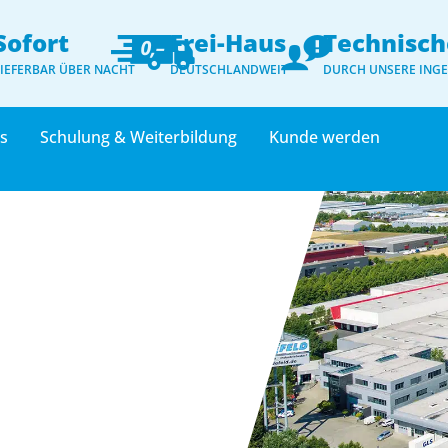
Sofort
Frei-Haus
Technisch
LIEFERBAR ÜBER NACHT
DEUTSCHLANDWEIT
DURCH UNSERE ING
ts
Schulung & Weiterbildung
Kunde werden