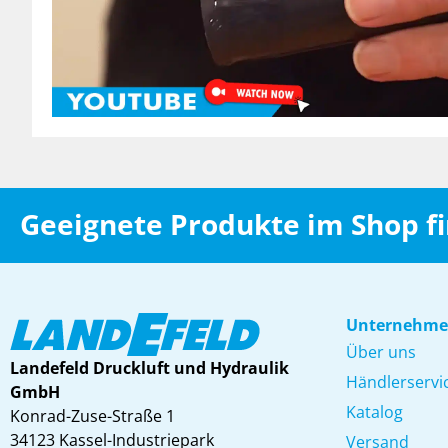
Geeignete Produkte im Shop f
Unternehm
Über uns
Landefeld Druckluft und Hydraulik
Händlerservi
GmbH
Katalog
Konrad-Zuse-Straße 1
34123 Kassel-Industriepark
Versand