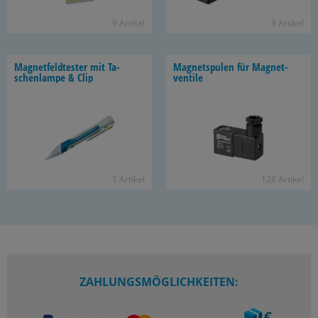
9 Ar­ti­kel
9 Ar­ti­kel
Ma­gnet­feld­tes­ter mit Ta­
Ma­gnet­spu­len für Ma­gnet­
schen­lam­pe & Clip
ven­ti­le
1 Ar­ti­kel
128 Ar­ti­kel
ZAHLUNGSMÖGLICHKEITEN: