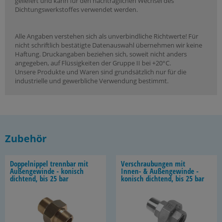
geliefert und kann für den nachträglichen Wechsel des
Dichtungswerkstoffes verwendet werden.
Alle Angaben verstehen sich als unverbindliche Richtwerte! Für
nicht schriftlich bestätigte Datenauswahl übernehmen wir keine
Haftung. Druckangaben beziehen sich, soweit nicht anders
angegeben, auf Flüssigkeiten der Gruppe II bei +20°C.
Unsere Produkte und Waren sind grundsätzlich nur für die
industrielle und gewerbliche Verwendung bestimmt.
Zubehör
Dop­pel­nip­pel trenn­bar mit
Ver­schrau­bun­gen mit
Au­ßen­ge­win­de - ko­nisch
Innen-​ & Au­ßen­ge­win­de -
dich­tend, bis 25 bar
ko­nisch dich­tend, bis 25 bar