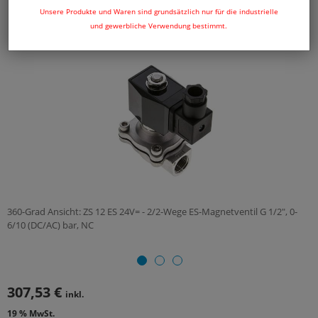
Unsere Produkte und Waren sind grundsätzlich nur für die industrielle
und gewerbliche Verwendung bestimmt.
360-Grad Ansicht: ZS 12 ES 24V= - 2/2-Wege ES-Magnetventil G 1/2", 0-
6/10 (DC/AC) bar, NC
307,53 €
inkl.
19 % MwSt.