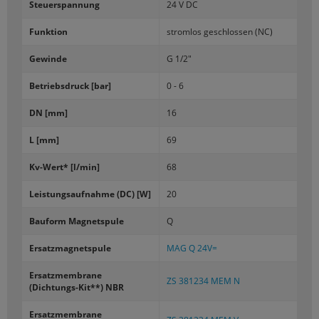
Steu­er­span­nung
24 V DC
Funk­ti­on
strom­los ge­schlos­sen (NC)
Ge­win­de
G 1/2"
Be­triebs­druck [bar]
0 - 6
DN [mm]
16
L [mm]
69
Kv-​Wert* [l/min]
68
Leis­tungs­auf­nah­me (DC) [W]
20
Bau­form Ma­gnet­spu­le
Q
Er­satz­ma­gnet­spu­le
MAG Q 24V=
Er­satz­mem­bra­ne
ZS 381234 MEM N
(Dichtungs-​Kit**) NBR
Er­satz­mem­bra­ne