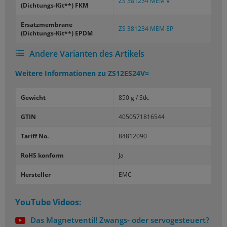
ZS 381234 MEM V
(Dichtungs-​Kit**) FKM
Er­satz­mem­bra­ne
ZS 381234 MEM EP
(Dichtungs-​Kit**) EPDM
Andere Varianten des Artikels
Weitere Informationen zu
ZS12ES24V=
Gewicht
850 g / Stk.
GTIN
4050571816544
Tariff No.
84812090
RoHS konform
Ja
Hersteller
EMC
YouTube Videos:
Das Magnetventil! Zwangs- oder servogesteuert?