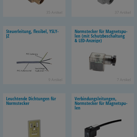
35 Ar­ti­kel
37 Ar­ti­kel
Steu­er­lei­tung, fle­xi­bel, YSLY-​
Norm­ste­cker für Ma­gnet­spu­
JZ
len (mit Schutz­be­schal­tung
& LED-​Anzeige)
9 Ar­ti­kel
7 Ar­ti­kel
Leuch­ten­de Dich­tun­gen für
Ver­bin­dungs­lei­tun­gen,
Norm­ste­cker
Norm­ste­cker für Ma­gnet­spu­
len