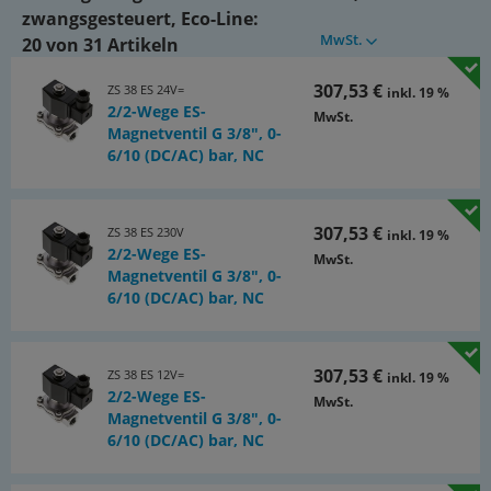
Information:
zwangsgesteuert, Eco-Line:
Diese Ventile werden grundsätzlich mit Magnetspule und
MwSt.
20 von 31 Artikeln
Stecker ausgeliefert!
307,53 €
ZS 38 ES 24V=
inkl. 19 %
*Wasserdurchfluss bei +20°C, 1 bar Druck am Ventileingang, freier
2/2-Wege ES-
MwSt.
Auslauf
Magnetventil G 3/8", 0-
**Ersatzmembrane wird einschließlich aller Elastomerdichtungen
6/10 (DC/AC) bar, NC
geliefert und kann für den nachträglichen Wechsel des
Dichtungswerkstoffes verwendet werden.
Dokumente:
307,53 €
ZS 38 ES 230V
inkl. 19 %
Katalogseite Atlas 9 (Seite 767x)
2/2-Wege ES-
MwSt.
(PDF)
Magnetventil G 3/8", 0-
6/10 (DC/AC) bar, NC
Dokumentation
(PDF)
307,53 €
ZS 38 ES 12V=
inkl. 19 %
2/2-Wege ES-
MwSt.
Magnetventil G 3/8", 0-
6/10 (DC/AC) bar, NC