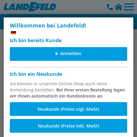
Willkommen bei Landefeld!
Magnetventile (Wasserventile) - 2/2-Wege & 3/2-Wege
Ich bin bereits Kunde
Artikelgruppe
Anmelden
Ich bin ein Neukunde
2/2-Wege Magnetventile aus
Edelstahl, zwangsgesteuert, Eco-
Sie können in unserem Online-Shop auch ohne
Anmeldung bestellen.
Bei Ihrer ersten Bestellung legen
Line
wir Ihnen automatisch ein Kundenkonto an.
Neukunde (Preise zzgl. MwSt)
Neukunde (Preise inkl. MwSt)