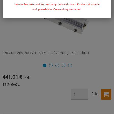
Unsere Produkte und Waren sind grundsätzlich nur für die industrielle
und gewerbliche Verwendung bestimmt.
360-Grad Ansicht: LVH 14/150 - Luftvorhang, 150mm breit
441,01 €
inkl.
19 % MwSt.
Stk.