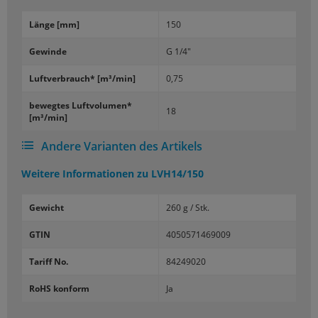
Länge [mm]
150
Ge­win­de
G 1/4"
Luft­ver­brauch* [m³/min]
0,75
be­weg­tes Luft­vo­lu­men*
18
[m³/min]
Andere Varianten des Artikels
Weitere Informationen zu
LVH14/150
Gewicht
260 g / Stk.
GTIN
4050571469009
Tariff No.
84249020
RoHS konform
Ja