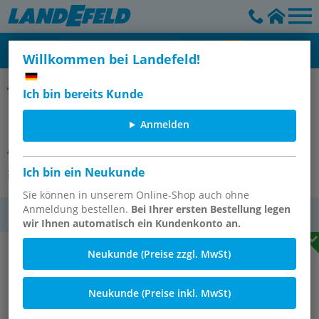
Willkommen bei Landefeld!
Luftvorhänge
Ich bin bereits Kunde
Luftvorhang, 150mm breit
Anmelden
Artikelnummer:
LVH 14/150
Ich bin ein Neukunde
Andere Varianten des Artikels
Sie können in unserem Online-Shop auch ohne
Anmeldung bestellen.
Bei Ihrer ersten Bestellung legen
MwSt.
wir Ihnen automatisch ein Kundenkonto an.
Neukunde (Preise zzgl. MwSt)
Neukunde (Preise inkl. MwSt)