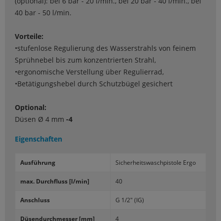
(optional): bei 6 bar - 20 l/min., bei 20 bar - 40 l/min., bei
40 bar - 50 l/min.
Vorteile:
•stufenlose Regulierung des Wasserstrahls von feinem
Sprühnebel bis zum konzentrierten Strahl,
•ergonomische Verstellung über Regulierrad,
•Betätigungshebel durch Schutzbügel gesichert
Optional:
Düsen Ø 4 mm
-4
Eigenschaften
Aus­füh­rung
Si­cher­heits­wasch­pis­to­le Ergo
max. Durch­fluss [l/min]
40
An­schluss
G 1/2" (IG)
Dü­sen­durch­mes­ser [mm]
4