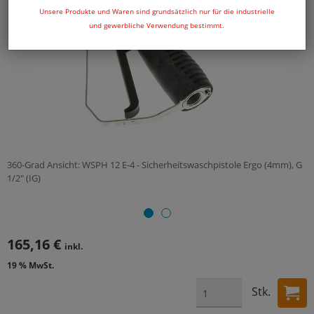
Unsere Produkte und Waren sind grundsätzlich nur für die industrielle
und gewerbliche Verwendung bestimmt.
360-Grad Ansicht: WSPH 12 E-4 - Sicherheitswaschpistole Ergo (4mm), G
1/2" (IG)
165,16 €
inkl.
19 % MwSt.
Stk.