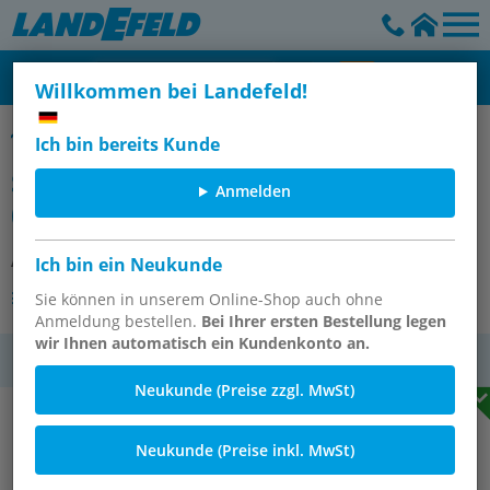
Willkommen bei Landefeld!
Sicherheits-Waschpistolen / Kühlmittel-Spülpistolen, 40 bar
Ich bin bereits Kunde
Sicherheitswaschpistole Ergo
Anmelden
(4mm), G 1/2" (IG)
Artikelnummer:
WSPH 12 E-4
Ich bin ein Neukunde
Andere Varianten des Artikels
Sie können in unserem Online-Shop auch ohne
Anmeldung bestellen.
Bei Ihrer ersten Bestellung legen
wir Ihnen automatisch ein Kundenkonto an.
MwSt.
Neukunde (Preise zzgl. MwSt)
Neukunde (Preise inkl. MwSt)