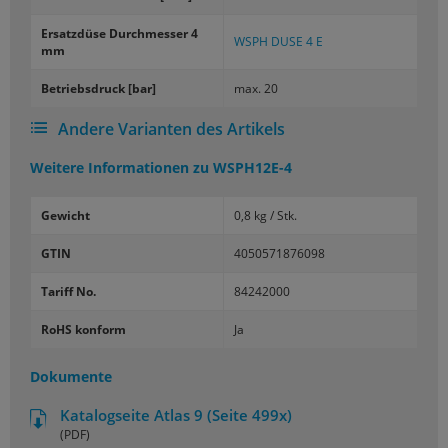
Er­satz­dü­se Durch­mes­ser 4
WSPH DUSE 4 E
mm
Be­triebs­druck [bar]
max. 20
Andere Varianten des Artikels
Weitere Informationen zu
WSPH12E-4
Gewicht
0,8 kg / Stk.
GTIN
4050571876098
Tariff No.
84242000
RoHS konform
Ja
Dokumente
Katalogseite Atlas 9 (Seite 499x)
(PDF)