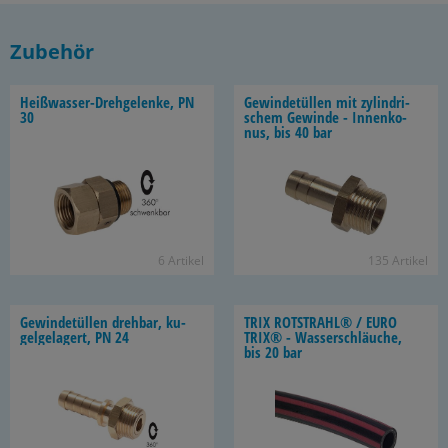
Zubehör
Heißwasser-​Drehgelenke, PN
Ge­win­de­tül­len mit zy­lin­dri­
30
schem Ge­win­de - In­nen­ko­
nus, bis 40 bar
6 Ar­ti­kel
135 Ar­ti­kel
Ge­win­de­tül­len dreh­bar, ku­
TRIX ROT­STRAHL® / EURO
gel­ge­la­gert, PN 24
TRIX® - Was­ser­schläu­che,
bis 20 bar